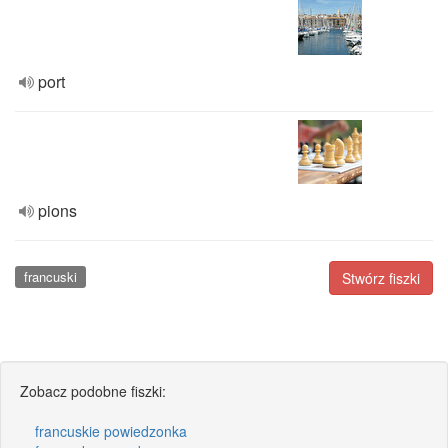
port
pions
francuski
Stwórz fiszki
Zobacz podobne fiszki:
francuskie powiedzonka