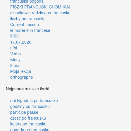
francuska pogoda
FISZKI FRANCUSKI CHOMIKUJ
członkowie rodziny po francusku
liczby po francusku
Current Lesson
le materie in francese
🇫🇷
17.07.2026
nfhf
Verbs
wlosy
8 mai
Moja lekcja
orthographe
Najpopularniejsze fiszki
dni tygodnia po francusku
godziny po francusku
participe passe
cześć po francusku
kolory po francusku
pogoda po francusku