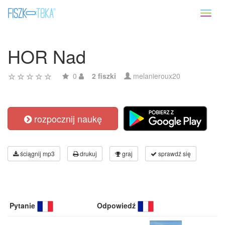
Toggl
naviga
HOR Nad
0
2 fiszki
melanieroux20
rozpocznij naukę
ściągnij mp3
drukuj
graj
sprawdź się
Pytanie
Odpowiedź