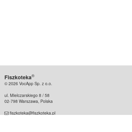
®
Fiszkoteka
© 2026 VocApp Sp. z o.o.
ul. Mielczarskiego 8 / 58
02-798 Warszawa, Polska
fiszkoteka@fiszkoteka.pl
NIP: 951 245 79 19
REGON: 369 727 696