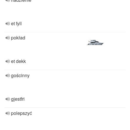
et fyll
pokład
et dekk
gościnny
gjestfri
polepszyć