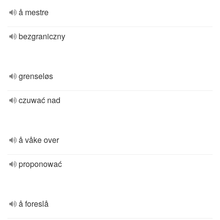
å mestre
bezgraniczny
grenseløs
czuwać nad
å våke over
proponować
å foreslå