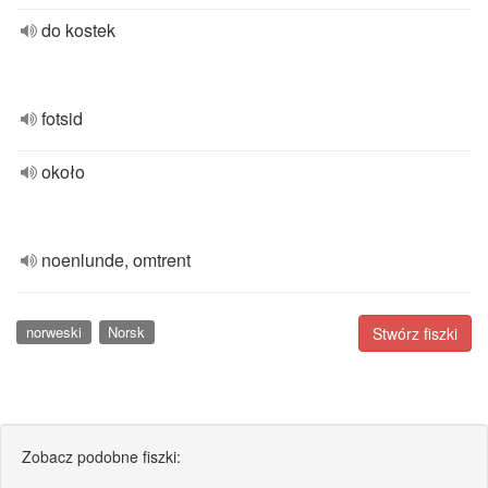
do kostek
fotsid
około
noenlunde, omtrent
norweski
Norsk
Stwórz fiszki
Zobacz podobne fiszki: