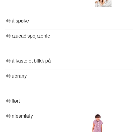
å spøke
rzucać spojrzenie
å kaste et blikk på
ubrany
iført
nieśmiały