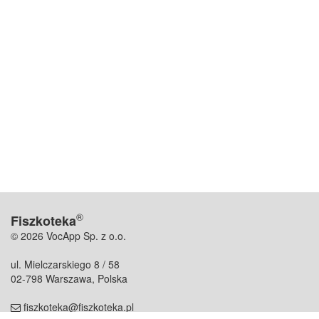
®
Fiszkoteka
© 2026 VocApp Sp. z o.o.
ul. Mielczarskiego 8 / 58
02-798 Warszawa, Polska
fiszkoteka@fiszkoteka.pl