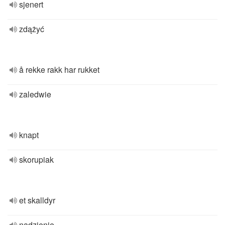
sjenert
zdążyć
å rekke rakk har rukket
zaledwie
knapt
skorupiak
et skalldyr
nadzienie