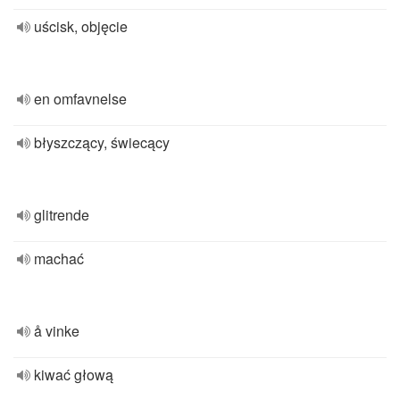
uścisk, objęcie
en omfavnelse
błyszczący, świecący
glitrende
machać
å vinke
kiwać głową