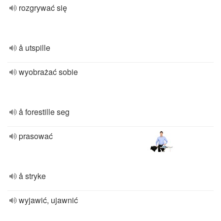
rozgrywać się
å utspille
wyobrażać sobie
å forestille seg
prasować
å stryke
wyjawić, ujawnić