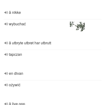
å nikke
wybuchać
å utbryte utbrøt har utbrutt
tapczan
en divan
ożywić
å live opp