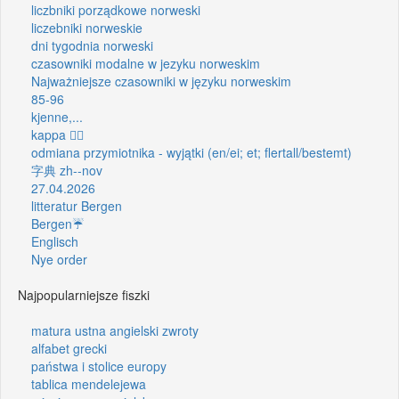
liczbniki porządkowe norweski
liczebniki norweskie
dni tygodnia norweski
czasowniki modalne w jezyku norweskim
Najważniejsze czasowniki w języku norweskim
85-96
kjenne,...
kappa 🦸‍♂️
odmiana przymiotnika - wyjątki (en/ei; et; flertall/bestemt)
字典 zh--nov
27.04.2026
litteratur Bergen
Bergen☔
Englisch
Nye order
Najpopularniejsze fiszki
matura ustna angielski zwroty
alfabet grecki
państwa i stolice europy
tablica mendelejewa