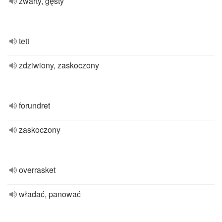
zwarty, gęsty
tett
zdziwiony, zaskoczony
forundret
zaskoczony
overrasket
władać, panować