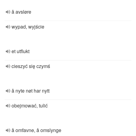
å avsløre
wypad, wyjście
et utflukt
cieszyć się czymś
å nyte nøt har nytt
obejmować, tulić
å omfavne, å omslynge