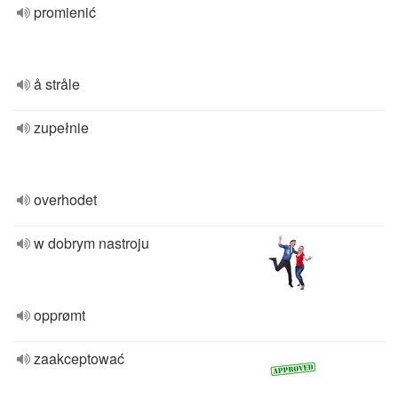
promienić
å stråle
zupełnie
overhodet
w dobrym nastroju
opprømt
zaakceptować