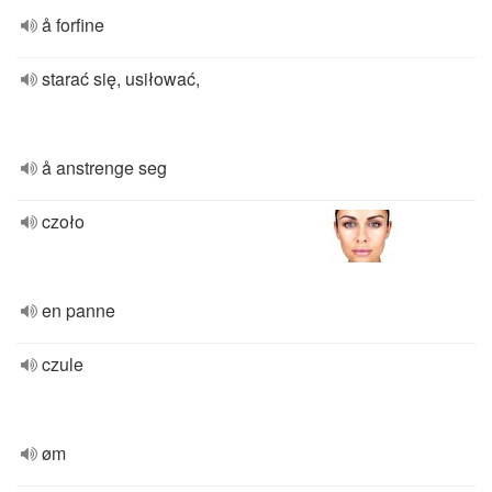
å forfine
starać się, usiłować,
å anstrenge seg
czoło
en panne
czule
øm