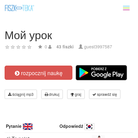
Toggl
naviga
Мой урок
0
43 fiszki
guest3997587
rozpocznij naukę
ściągnij mp3
drukuj
graj
sprawdź się
Pytanie
Odpowiedź