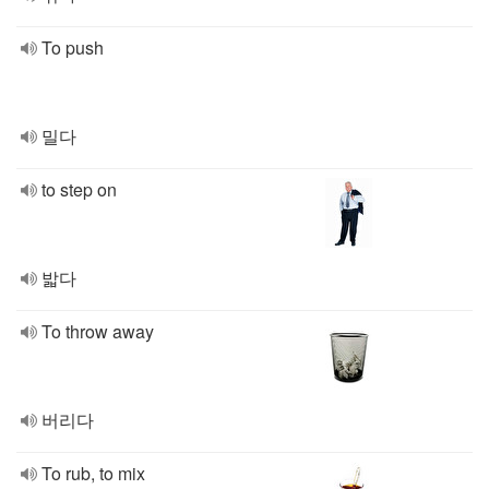
To push
밀다
to step on
밟다
To throw away
버리다
To rub, to mix