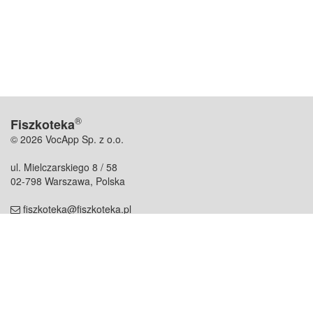
®
Fiszkoteka
© 2026 VocApp Sp. z o.o.
ul. Mielczarskiego 8 / 58
02-798 Warszawa, Polska
fiszkoteka@fiszkoteka.pl
NIP: 951 245 79 19
REGON: 369 727 696