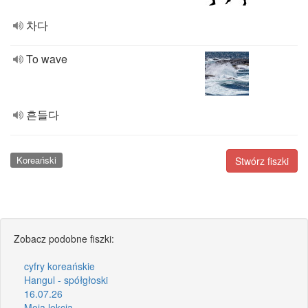
차다
To wave
흔들다
Koreański
Stwórz fiszki
Zobacz podobne fiszki:
cyfry koreańskie
Hangul - spółgłoski
16.07.26
Moja lekcja