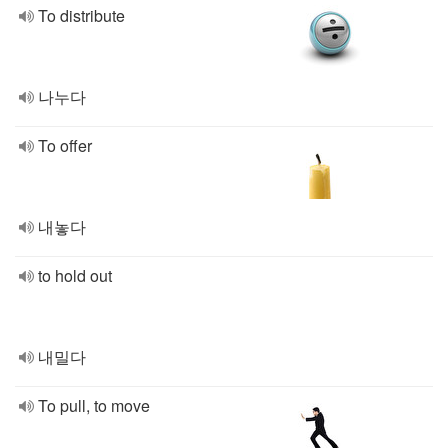
To distribute
나누다
To offer
내놓다
to hold out
내밀다
To pull, to move