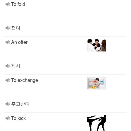
To fold
접다
An offer
제시
To exchange
주고받다
To kick