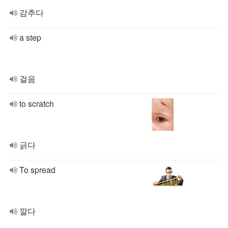
감추다
a step
걸음
to scratch
긁다
To spread
깔다