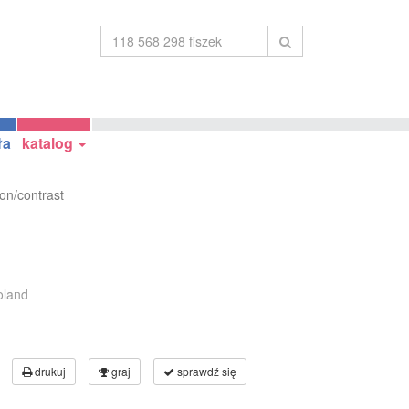
ła
katalog
on/contrast
oland
drukuj
graj
sprawdź się