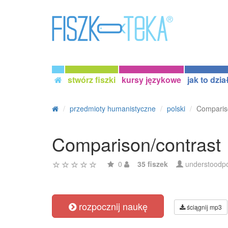
stwórz fiszki
kursy językowe
jak to dzia
przedmioty humanistyczne
polski
Comparis
Comparison/contrast
0
35 fiszek
understoodp
rozpocznij naukę
ściągnij mp3