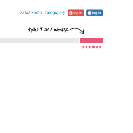
załóż konto
zaloguj się
log in
log in
premium