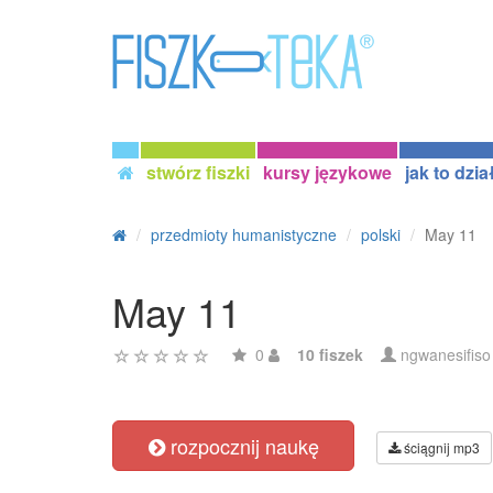
stwórz fiszki
kursy językowe
jak to dzia
przedmioty humanistyczne
polski
May 11
May 11
0
10 fiszek
ngwanesifiso
rozpocznij naukę
ściągnij mp3