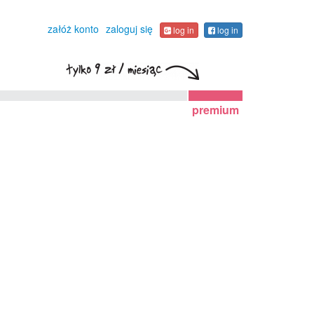
załóż konto
zaloguj się
log in
log in
premium