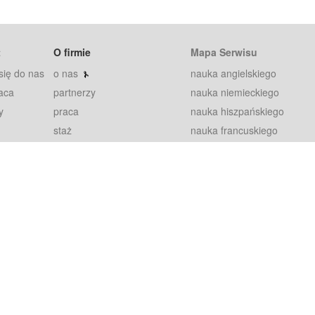
t
O firmie
Mapa Serwisu
się do nas
o nas
nauka angielskiego
aca
partnerzy
nauka niemieckiego
y
praca
nauka hiszpańskiego
staż
nauka francuskiego
blog
nauka rosyjskiego
in
2000+ opinii
nauka norweskiego
petytorów
nauka szwedzkiego
Warunki
fiszki
100% gwarancja
sze pytania
najnowsze lekcje
regulamin
Extra
prywatność i ciasteczka
RODO
plugin