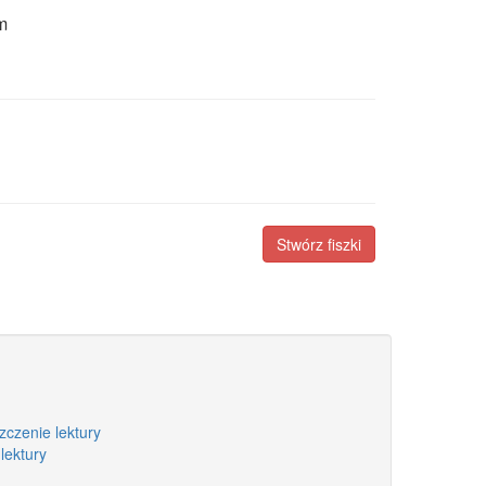
m
Stwórz fiszki
zczenie lektury
lektury