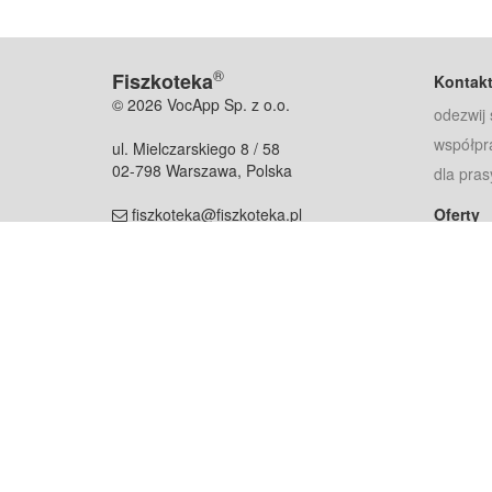
®
Fiszkoteka
Kontak
© 2026 VocApp Sp. z o.o.
odezwij 
współpr
ul. Mielczarskiego 8 / 58
02-798 Warszawa, Polska
dla pras
fiszkoteka@fiszkoteka.pl
Oferty
dla rodz
NIP: 951 245 79 19
dla kore
REGON: 369 727 696
Pomoc
Najczęst