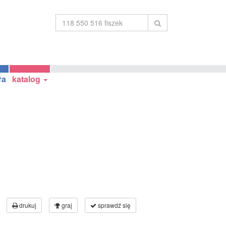
ła
katalog
drukuj
graj
sprawdź się