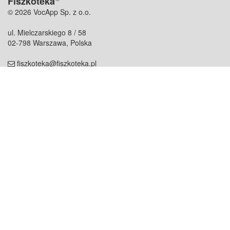
Fiszkoteka
© 2026 VocApp Sp. z o.o.
ul. Mielczarskiego 8 / 58
02-798 Warszawa, Polska
fiszkoteka@fiszkoteka.pl
NIP: 951 245 79 19
REGON: 369 727 696
Kontakt
O firmie
odezwij się do nas
o nas
współpraca
partnerzy
dla prasy
praca