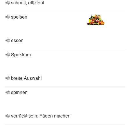
schnell, effizient
speisen
essen
Spektrum
breite Auswahl
spinnen
verrückt sein; Fäden machen