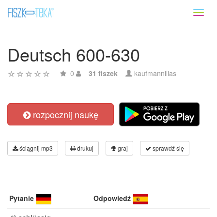
Toggl
naviga
Deutsch 600-630
0
31 fiszek
kaufmannilias
rozpocznij naukę
ściągnij mp3
drukuj
graj
sprawdź się
Pytanie
Odpowiedź