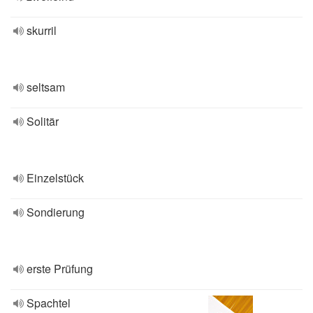
skurril
seltsam
Solitär
Einzelstück
Sondierung
erste Prüfung
Spachtel