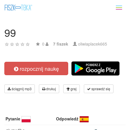
Toggl
naviga
99
0
7 fiszek
oliwiaplacek665
rozpocznij naukę
ściągnij mp3
drukuj
graj
sprawdź się
Pytanie
Odpowiedź