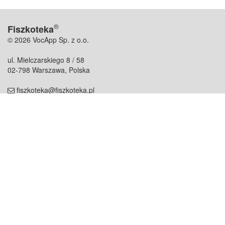
®
Fiszkoteka
© 2026 VocApp Sp. z o.o.
ul. Mielczarskiego 8 / 58
02-798 Warszawa, Polska
fiszkoteka@fiszkoteka.pl
NIP: 951 245 79 19
REGON: 369 727 696
Kontakt
O firmie
odezwij się do nas
o nas