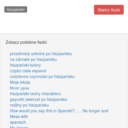
hiszpański
Stwórz fiszki
Zobacz podobne fiszki:
przedmioty szkolne po hiszpańsku
na zdrowie po hiszpańsku
hiszpański kolory
części ciała espanol
codzienne czynności po hiszpańsku
Moja lekcja
Моят урок
hiszpański cechy charakteru
gayunki zwierzat po hiszpansku
rośliny po hiszpańsku
How would you say this in Spanish?...... No longer and
Mess with
spanisch
My lesson