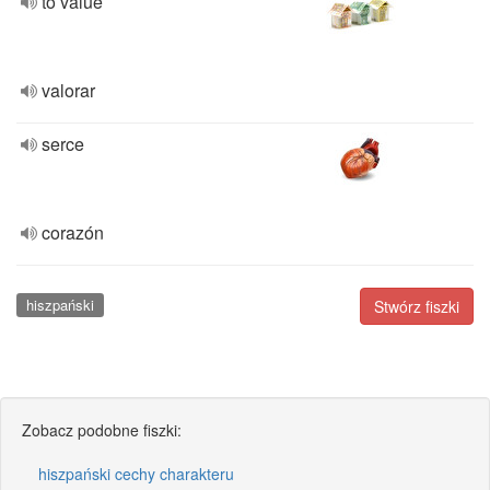
to value
valorar
serce
corazón
hiszpański
Stwórz fiszki
Zobacz podobne fiszki:
hiszpański cechy charakteru