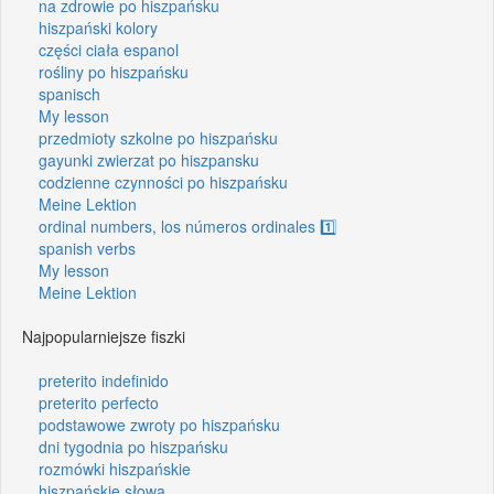
na zdrowie po hiszpańsku
hiszpański kolory
części ciała espanol
rośliny po hiszpańsku
spanisch
My lesson
przedmioty szkolne po hiszpańsku
gayunki zwierzat po hiszpansku
codzienne czynności po hiszpańsku
Meine Lektion
ordinal numbers, los números ordinales 1️⃣
spanish verbs
My lesson
Meine Lektion
Najpopularniejsze fiszki
preterito indefinido
preterito perfecto
podstawowe zwroty po hiszpańsku
dni tygodnia po hiszpańsku
rozmówki hiszpańskie
hiszpańskie słowa