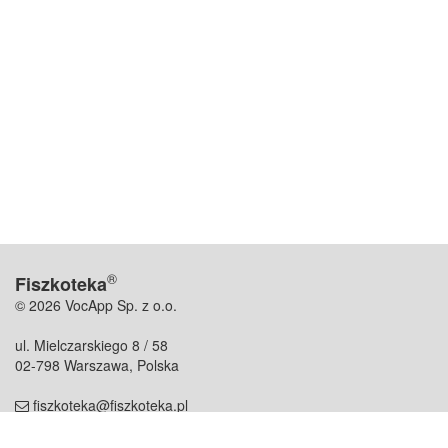
®
Fiszkoteka
© 2026 VocApp Sp. z o.o.
ul. Mielczarskiego 8 / 58
02-798 Warszawa, Polska
fiszkoteka@fiszkoteka.pl
NIP: 951 245 79 19