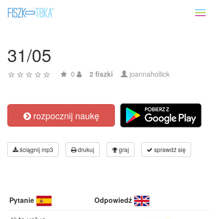
Toggl
naviga
31/05
0
2 fiszki
joannahollick
rozpocznij naukę
ściągnij mp3
drukuj
graj
sprawdź się
Pytanie
Odpowiedź