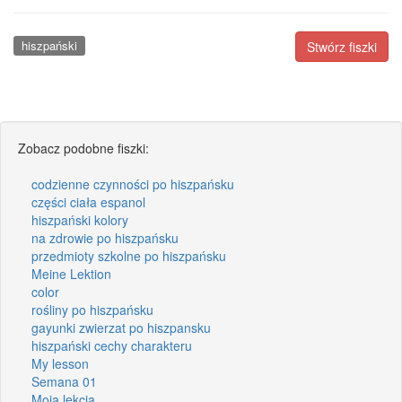
hiszpański
Stwórz fiszki
Zobacz podobne fiszki:
codzienne czynności po hiszpańsku
części ciała espanol
hiszpański kolory
na zdrowie po hiszpańsku
przedmioty szkolne po hiszpańsku
Meine Lektion
color
rośliny po hiszpańsku
gayunki zwierzat po hiszpansku
hiszpański cechy charakteru
My lesson
Semana 01
Moja lekcja