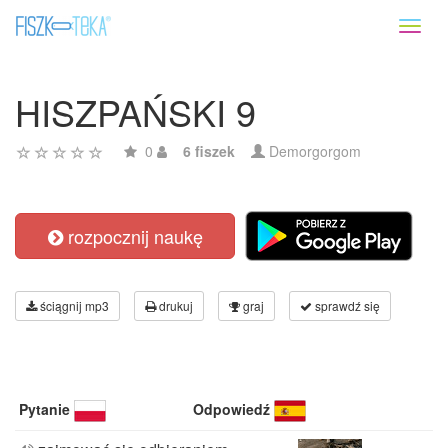
Toggl
naviga
HISZPAŃSKI 9
0
6 fiszek
Demorgorgom
rozpocznij naukę
ściągnij mp3
drukuj
graj
sprawdź się
Pytanie
Odpowiedź