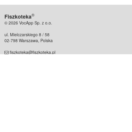
®
Fiszkoteka
© 2026 VocApp Sp. z o.o.
ul. Mielczarskiego 8 / 58
02-798 Warszawa, Polska
fiszkoteka@fiszkoteka.pl
NIP: 951 245 79 19
REGON: 369 727 696
Kontakt
O firmie
odezwij się do nas
o nas