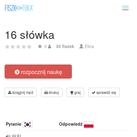
Toggl
naviga
16 słówka
0
35 fiszek
Eliza
rozpocznij naukę
ściągnij mp3
drukuj
graj
sprawdź się
Pytanie
Odpowiedź
모임