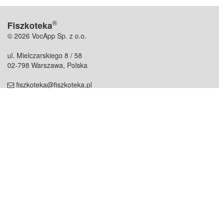
®
Fiszkoteka
© 2026 VocApp Sp. z o.o.
ul. Mielczarskiego 8 / 58
02-798 Warszawa, Polska
fiszkoteka@fiszkoteka.pl
NIP: 951 245 79 19
REGON: 369 727 696
Kontakt
O firmie
odezwij się do nas
o nas