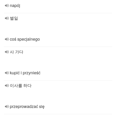
napój
별일
coś specjalnego
사 가다
kupić i przynieść
이사를 하다
przeprowadzać się