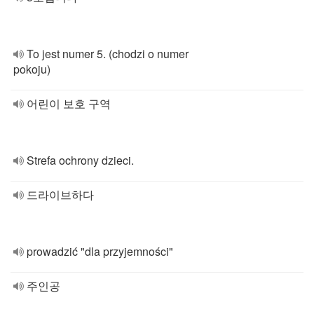
To jest numer 5. (chodzi o numer
pokoju)
어린이 보호 구역
Strefa ochrony dzieci.
드라이브하다
prowadzić "dla przyjemności"
주인공