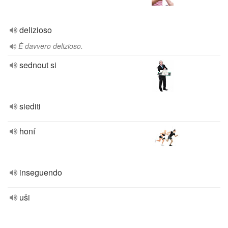
delizioso
È davvero delizioso.
sednout si
siediti
honí
inseguendo
uši