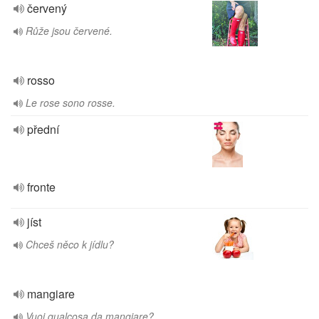
červený
Růže jsou červené.
rosso
Le rose sono rosse.
přední
fronte
jíst
Chceš něco k jídlu?
mangiare
Vuoi qualcosa da mangiare?