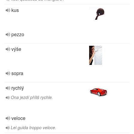
kus
pezzo
výše
sopra
rychlý
Ona jezdí příliš rychle.
veloce
Lei guida troppo veloce.