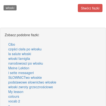
włoski
Stwórz fiszki
Zobacz podobne fiszki:
Cibo
części ciała po włosku
la salute włoski
włoski famiglia
narodowosci po wlosku
Meine Lektion
i sette messageri
SŁOWNICTwo włoskie
podstawowe słownictwo włoskie
włoski zwroty grzecznościowe
My lesson
colours
vocab 2
x