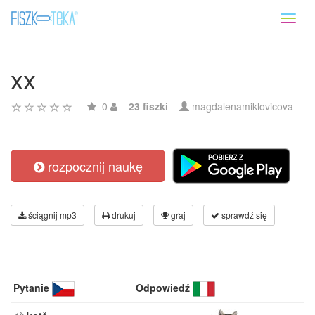
Toggl
naviga
xx
0
23 fiszki
magdalenamiklovicova
rozpocznij naukę
ściągnij mp3
drukuj
graj
sprawdź się
Pytanie
Odpowiedź