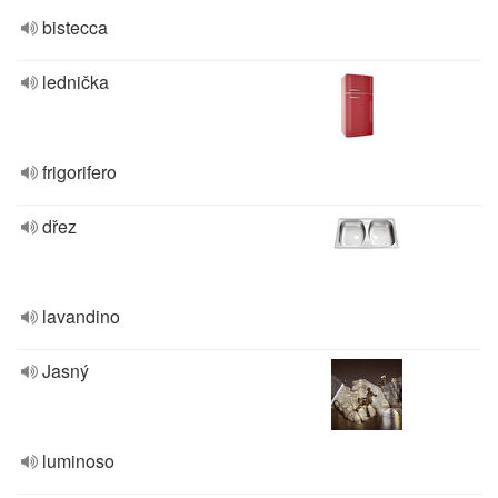
bistecca
lednička
frigorifero
dřez
lavandino
Jasný
luminoso