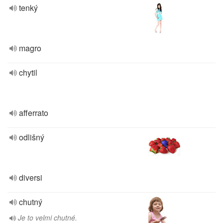
tenký
magro
chytil
afferrato
odlišný
diversi
chutný
Je to velmi chutné.