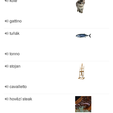
kotě
gattino
tuňák
tonno
stojan
cavalletto
hovězí steak