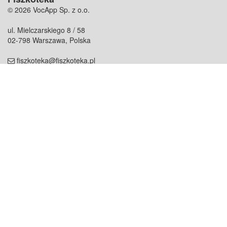
© 2026 VocApp Sp. z o.o.
ul. Mielczarskiego 8 / 58
02-798 Warszawa, Polska
fiszkoteka@fiszkoteka.pl
NIP: 951 245 79 19
REGON: 369 727 696
Kontakt
O firmie
odezwij się do nas
o nas
współpraca
partnerzy
dla prasy
praca