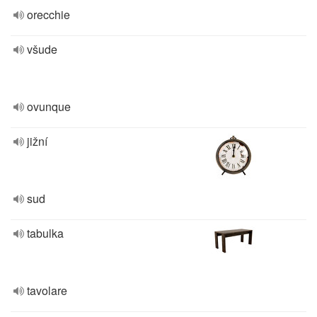
orecchie
všude
ovunque
jižní
sud
tabulka
tavolare