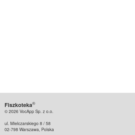
®
Fiszkoteka
© 2026 VocApp Sp. z o.o.
ul. Mielczarskiego 8 / 58
02-798 Warszawa, Polska