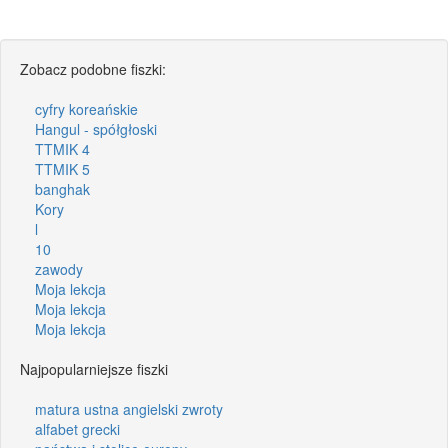
Zobacz podobne fiszki:
cyfry koreańskie
Hangul - spółgłoski
TTMIK 4
TTMIK 5
banghak
Kory
l
10
zawody
Moja lekcja
Moja lekcja
Moja lekcja
Najpopularniejsze fiszki
matura ustna angielski zwroty
alfabet grecki