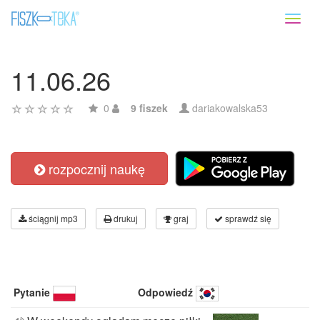
Toggl
naviga
11.06.26
0
9 fiszek
dariakowalska53
rozpocznij naukę
ściągnij mp3
drukuj
graj
sprawdź się
Pytanie
Odpowiedź