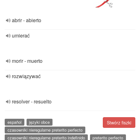
abrir - abierto
umierać
morir - muerto
rozwiązywać
resolver - resuelto
español
języki obce
Stwórz fiszki
czasowniki nieregularne preterito perfecto
czasowniki nieregularne preterito indefinido
preterito perfecto