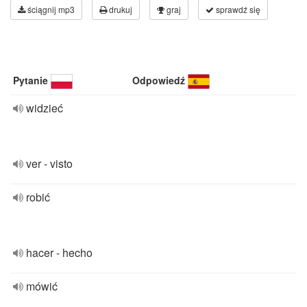
ściągnij mp3
drukuj
graj
sprawdź się
Pytanie
Odpowiedź
widzieć
ver - visto
robić
hacer - hecho
mówić