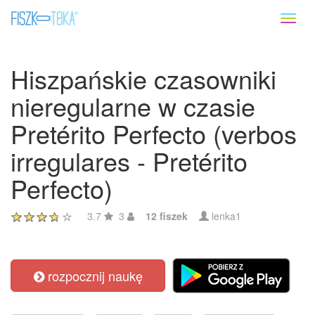
Toggl
naviga
Hiszpańskie czasowniki
nieregularne w czasie
Pretérito Perfecto (verbos
irregulares - Pretérito
Perfecto)
3.7
3
12 fiszek
lenka1
rozpocznij naukę