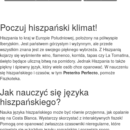
Poczuj hiszpański klimat!
Hiszpania to kraj w Europie Południowej, położony na półwyspie
Iberyjskim. Jest państwem górzystym i wyżynnym, ale przede
wszystkim znana jest ze swojego pięknego wybrzeża. Z Hiszpanią
kojarzy się wyśmienite wino, flamenco, korrida, tapas czy La Tomatina,
święto będące uliczną bitwą na pomidory. Jednak Hiszpania to także
piękny i śpiewny język, który wiele osób chce opanować. W nauczeniu
się hiszpańskiego i czasów, w tym
Preterito Perfecto
, pomoże
Fiszkoteka.
Jak nauczyć się języka
hiszpańskiego?
Nauka języka hiszpańskiego może być równie przyjemna, jak opalanie
się na Costa Blanca. Wystarczy skorzystać z interaktywnych fiszek!
Pomogą one opanować zwłaszcza czasowniki nieregularne, które
pojawiają się w każdym języku romańskim i sprawiają sporo