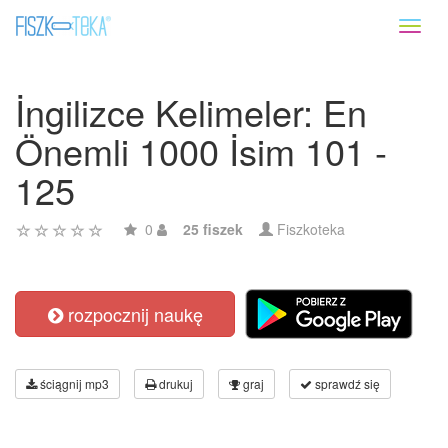
Toggl
naviga
İngilizce Kelimeler: En
Önemli 1000 İsim 101 -
125
0
25 fiszek
Fiszkoteka
rozpocznij naukę
ściągnij mp3
drukuj
graj
sprawdź się