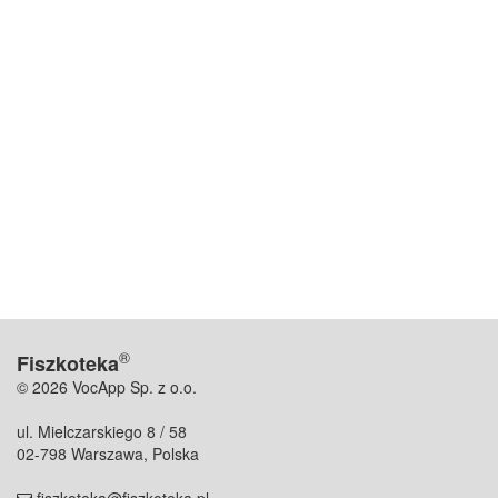
®
Fiszkoteka
© 2026 VocApp Sp. z o.o.
ul. Mielczarskiego 8 / 58
02-798 Warszawa, Polska