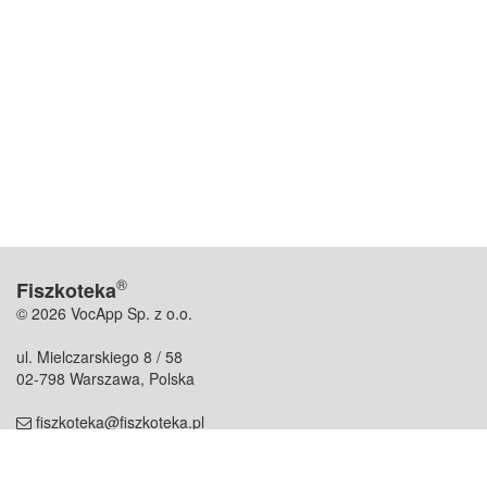
®
Fiszkoteka
© 2026 VocApp Sp. z o.o.
ul. Mielczarskiego 8 / 58
02-798 Warszawa, Polska
fiszkoteka@fiszkoteka.pl
NIP: 951 245 79 19