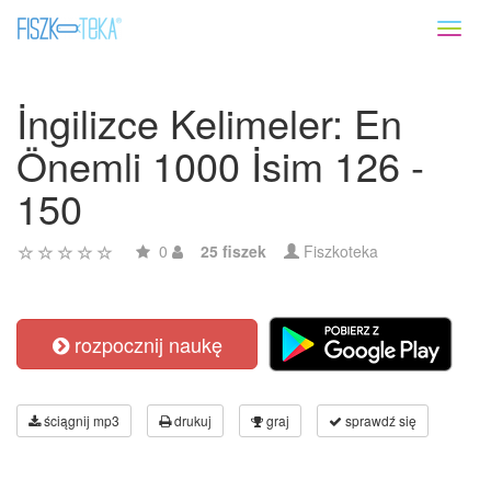
Toggl
naviga
İngilizce Kelimeler: En
Önemli 1000 İsim 126 -
150
0
25 fiszek
Fiszkoteka
rozpocznij naukę
ściągnij mp3
drukuj
graj
sprawdź się