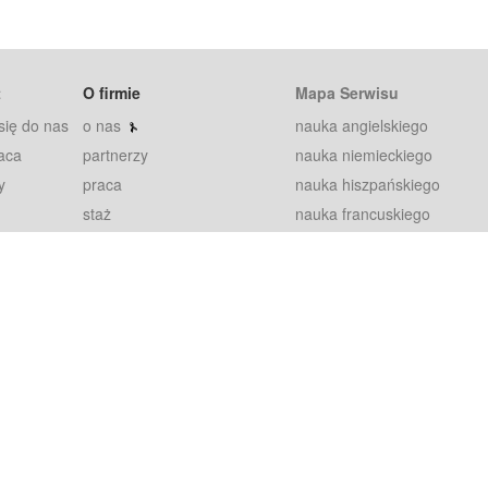
t
O firmie
Mapa Serwisu
się do nas
o nas
nauka angielskiego
aca
partnerzy
nauka niemieckiego
y
praca
nauka hiszpańskiego
staż
nauka francuskiego
blog
nauka rosyjskiego
in
2000+ opinii
nauka norweskiego
petytorów
nauka szwedzkiego
Warunki
fiszki
100% gwarancja
sze pytania
najnowsze lekcje
regulamin
Extra
prywatność i ciasteczka
RODO
plugin