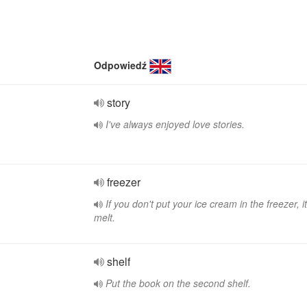
Odpowiedź
story
I've always enjoyed love stories.
freezer
If you don't put your ice cream in the freezer, it 
melt.
shelf
Put the book on the second shelf.