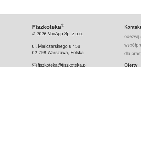
®
Fiszkoteka
Kontak
© 2026 VocApp Sp. z o.o.
odezwij 
współpr
ul. Mielczarskiego 8 / 58
02-798 Warszawa, Polska
dla pras
fiszkoteka@fiszkoteka.pl
Oferty
dla rodz
NIP: 951 245 79 19
dla kore
REGON: 369 727 696
Pomoc
Najczęst