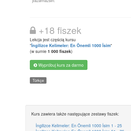
yazamazsın.
+18 fiszek
Lekcja jest częścią kursu
"
İngilizce Kelimeler: En Önemli 1000 İsim
"
(w sumie
1 000 fiszek
)
Wypróbuj kurs za darmo
Türkçe
Kurs zawiera także następujące zestawy fiszek:
İngilizce Kelimeler: En Önemli 1000 İsim 1 - 25