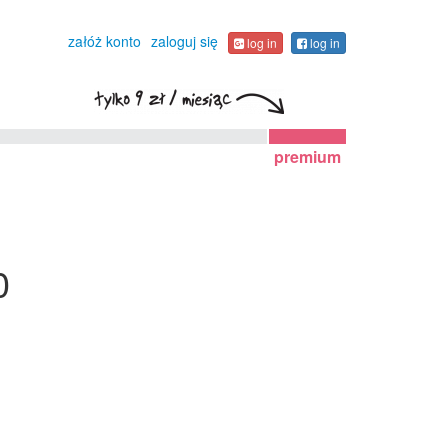
załóż konto
zaloguj się
log in
log in
premium
0