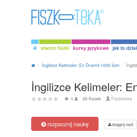
stwórz fiszki
kursy językowe
jak to dzia
İngilizce Kelimeler: En Önemli 1000 İsim
İngil
İngilizce Kelimeler: 
0
25 fiszek
Fiszkoteka
rozpocznij naukę
ściągnij mp3