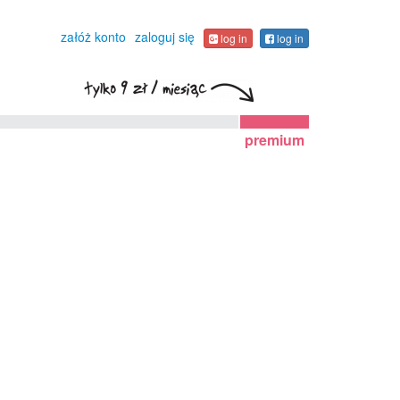
załóż konto
zaloguj się
log in
log in
premium