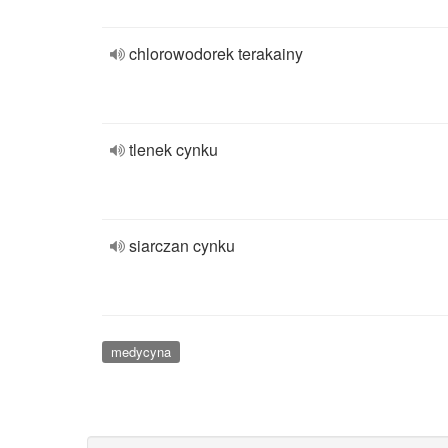
chlorowodorek terakainy
tlenek cynku
siarczan cynku
medycyna