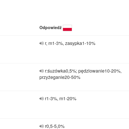
Odpowiedź
r, m1-3%, zasypka1-10%
r:śuzówka0,5%; pędzlowanie10-20%,
przyżeganie20-50%
r1-3%, m1-20%
r0,5-5,0%