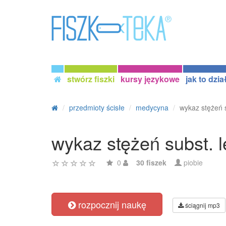
stwórz fiszki
kursy językowe
jak to dzia
przedmioty ścisłe
medycyna
wykaz stężeń s
wykaz stężeń subst. l
0
30 fiszek
piobie
rozpocznij naukę
ściągnij mp3