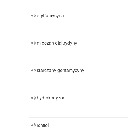
erytromycyna
mleczan etakrydyny
siarczany gentamycyny
hydrokortyzon
ichtiol