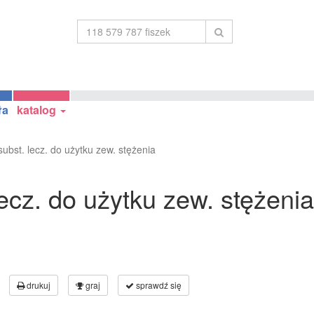
ła
katalog
ubst. lecz. do użytku zew. stężenia
ecz. do użytku zew. stężenia
drukuj
graj
sprawdź się