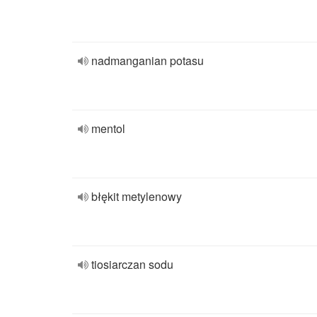
nadmanganian potasu
mentol
błękit metylenowy
tiosiarczan sodu