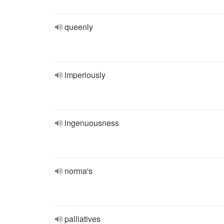
queenly
imperiously
ingenuousness
norma's
palliatives