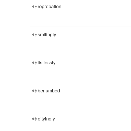
reprobation
smilingly
listlessly
benumbed
pityingly