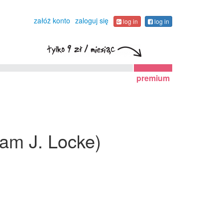
załóż konto
zaloguj się
log in
log in
premium
iam J. Locke)