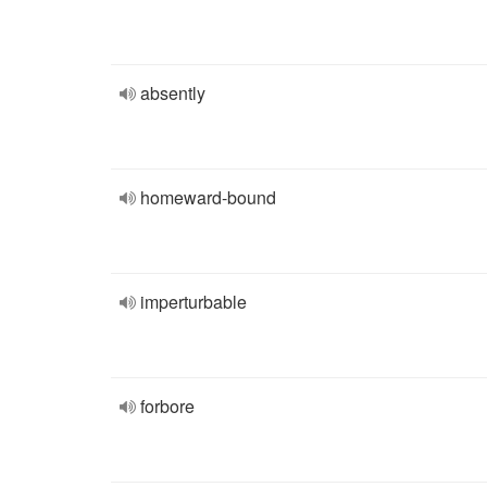
absently
homeward-bound
imperturbable
forbore