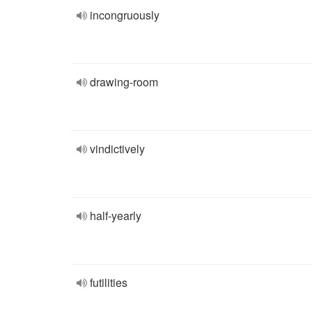
incongruously
drawing-room
vindictively
half-yearly
futilities