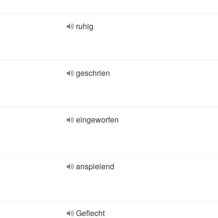
ruhig
geschrien
eingeworfen
anspielend
Geflecht