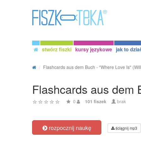
stwórz fiszki
kursy językowe
jak to dzia
Flashcards aus dem Buch - "Where Love Is" (Will
Flashcards aus dem B
0
101 fiszek
brak
rozpocznij naukę
ściągnij mp3