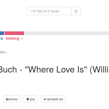
ła
katalog
iam...
uch - "Where Love Is" (Will
drukuj
graj
sprawdź się