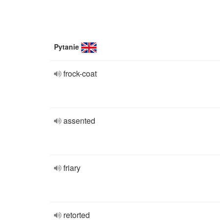
Pytanie
frock-coat
assented
friary
retorted