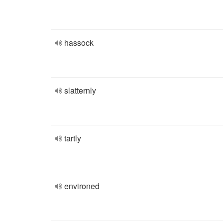
hassock
slatternly
tartly
environed