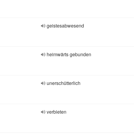
geistesabwesend
heimwärts gebunden
unerschütterlich
verbieten