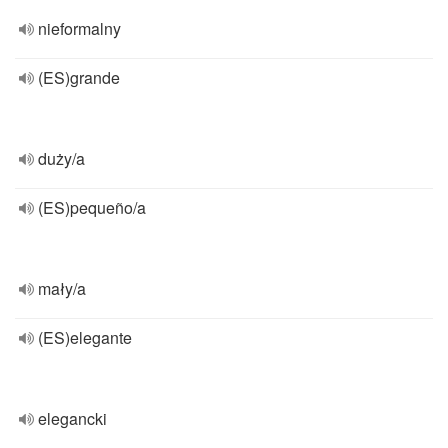
nieformalny
(ES)grande
duży/a
(ES)pequeño/a
mały/a
(ES)elegante
elegancki