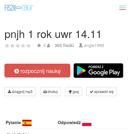
Toggl
naviga
pnjh 1 rok uwr 14.11
0
302 fiszki
angie1988
rozpocznij naukę
ściągnij mp3
drukuj
graj
sprawdź się
Pytanie
Odpowiedź