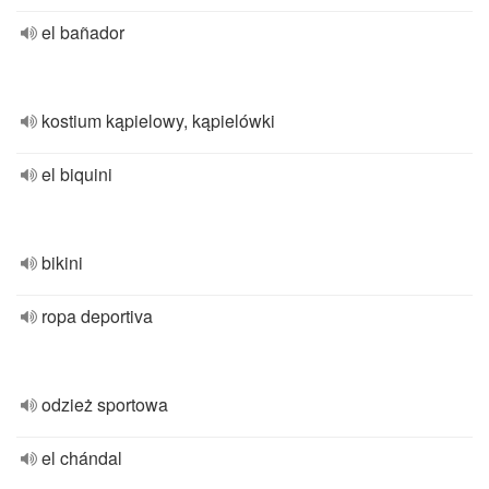
el bañador
kostium kąpielowy, kąpielówki
el biquini
bikini
ropa deportiva
odzież sportowa
el chándal