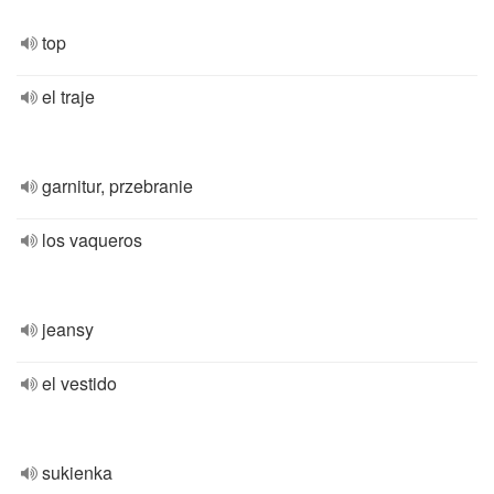
top
el traje
garnitur, przebranie
los vaqueros
jeansy
el vestido
sukienka