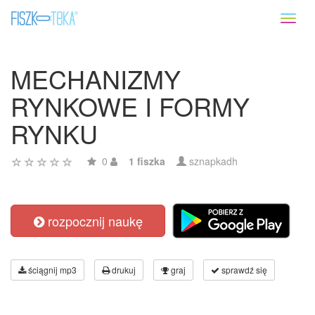
Toggl
naviga
MECHANIZMY
RYNKOWE I FORMY
RYNKU
0
1 fiszka
sznapkadh
rozpocznij naukę
ściągnij mp3
drukuj
graj
sprawdź się