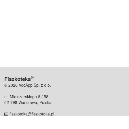
®
Fiszkoteka
© 2026 VocApp Sp. z o.o.
ul. Mielczarskiego 8 / 58
02-798 Warszawa, Polska
fiszkoteka@fiszkoteka.pl
NIP: 951 245 79 19