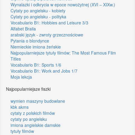
Wynalazki i odkrycia w epoce nowożytnej (XVI – XIXw.)
Cytaty po angielsku - kobiety
Cytaty po angielsku - polityka
Vocabulario B1: Hobbies and Leisure 3/3
Alfabet Braila
arabski język - zwroty grzecznościowe
Pytania o blondynce
Niemieckie imiona żeńskie
Najpopularniejsze tytuły filmów; The Most Famous Film
Titles
Vocabulario B1: Sports 1/6
Vocabulario B1: Work and Jobs 1/7
Moja lekcja
Najpopularniejsze fiszki
wymien maszyny budowlane
kbk akms
cytaty z polskich filmów
cytaty po angielsku
imiona angielskie damskie
tytuły filmów