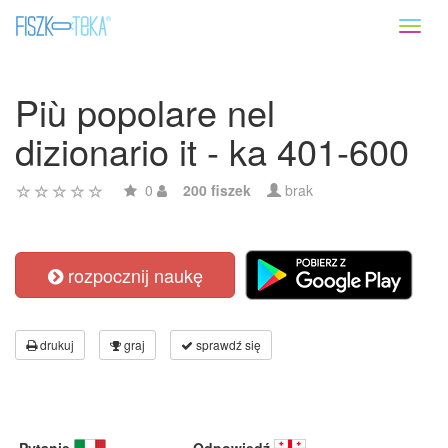
Toggl
naviga
Più popolare nel
dizionario it - ka 401-600
0
200 fiszek
brak
rozpocznij naukę
drukuj
graj
sprawdź się