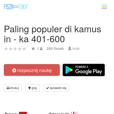
Toggl
naviga
Paling populer di kamus
in - ka 401-600
0
200 fiszek
brak
rozpocznij naukę
drukuj
graj
sprawdź się