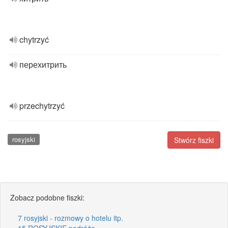
chytrzyć
перехитрить
przechytrzyć
rosyjski
Stwórz fiszki
Zobacz podobne fiszki:
7 rosyjski - rozmowy o hotelu itp.
15 ROSYJSKIE podróże