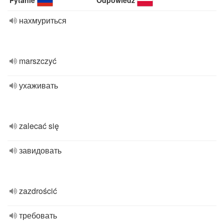
Pytanie
Odpowiedź
нахмуриться
marszczyć
ухаживать
zalecać się
завидовать
zazdrościć
требовать