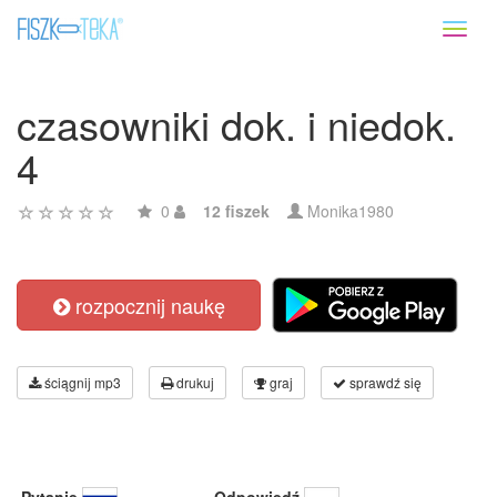
Toggl
naviga
czasowniki dok. i niedok.
4
0
12 fiszek
Monika1980
rozpocznij naukę
ściągnij mp3
drukuj
graj
sprawdź się