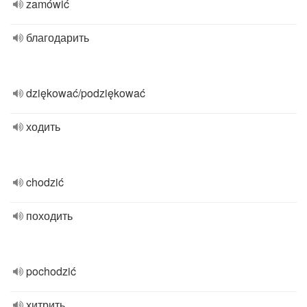
zamówić
благодарить
dziękować/podziękować
ходить
chodzić
походить
pochodzić
хитрить