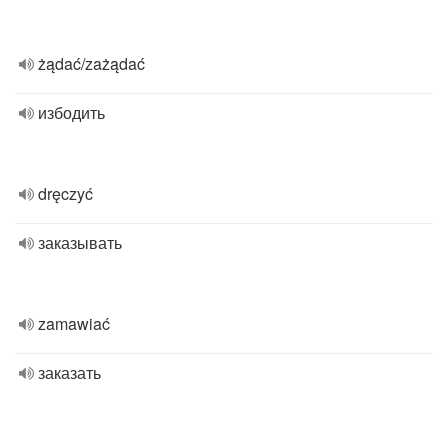
żądać/zażądać
избодить
dręczyć
заказывать
zamawiać
заказать