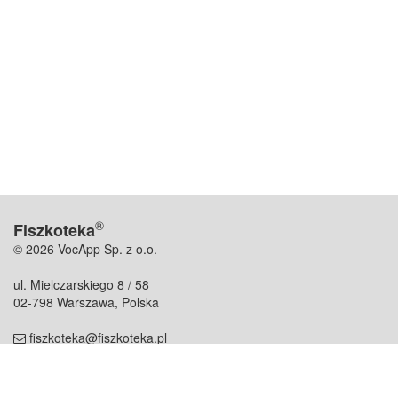
®
Fiszkoteka
© 2026 VocApp Sp. z o.o.
ul. Mielczarskiego 8 / 58
02-798 Warszawa, Polska
fiszkoteka@fiszkoteka.pl
NIP: 951 245 79 19
REGON: 369 727 696