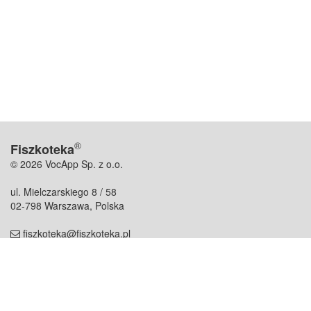
®
Fiszkoteka
© 2026 VocApp Sp. z o.o.
ul. Mielczarskiego 8 / 58
02-798 Warszawa, Polska
fiszkoteka@fiszkoteka.pl
NIP: 951 245 79 19
REGON: 369 727 696