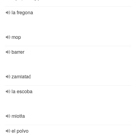
la fregona
mop
barrer
zamiatać
la escoba
miotła
el polvo