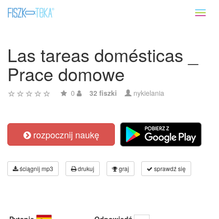
Toggl
naviga
Las tareas domésticas _
Prace domowe
0
32 fiszki
nykielania
rozpocznij naukę
ściągnij mp3
drukuj
graj
sprawdź się