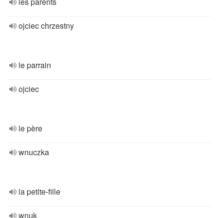
les parents
ojciec chrzestny
le parrain
ojciec
le père
wnuczka
la petite-fille
wnuk