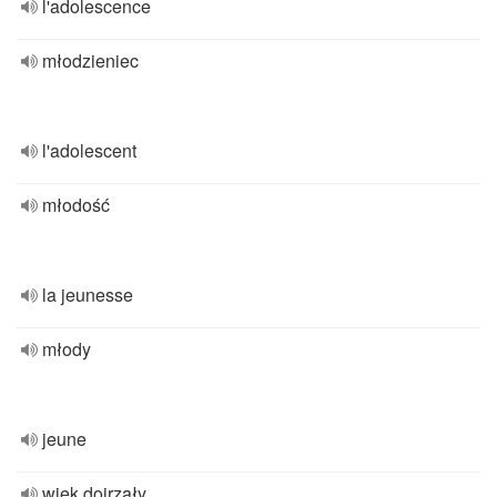
l'adolescence
młodzieniec
l'adolescent
młodość
la jeunesse
młody
jeune
wiek dojrzały