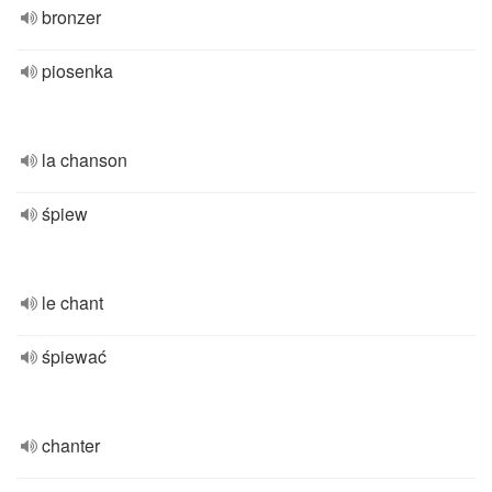
bronzer
piosenka
la chanson
śpiew
le chant
śpiewać
chanter