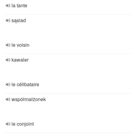
la tante
sąsiad
le voisin
kawaler
le célibataire
współmałżonek
le conjoint