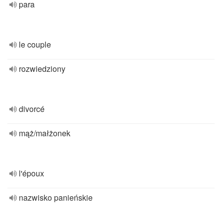
para
le couple
rozwiedziony
divorcé
mąż/małżonek
l'époux
nazwisko panieńskie