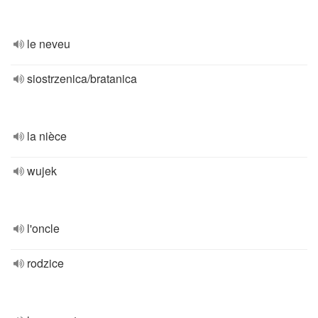
le neveu
siostrzenica/bratanica
la nièce
wujek
l'oncle
rodzice