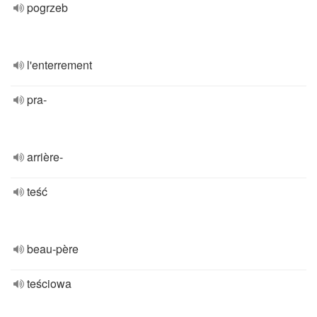
pogrzeb
l'enterrement
pra-
arrière-
teść
beau-père
teściowa