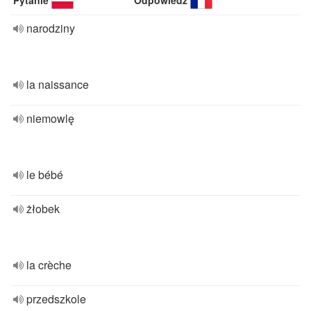
Pytanie
Odpowiedź
narodziny
la naissance
niemowlę
le bébé
żłobek
la crèche
przedszkole