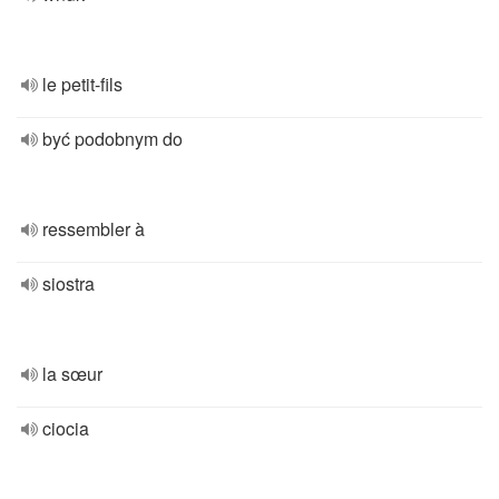
le petit-fils
być podobnym do
ressembler à
siostra
la sœur
ciocia