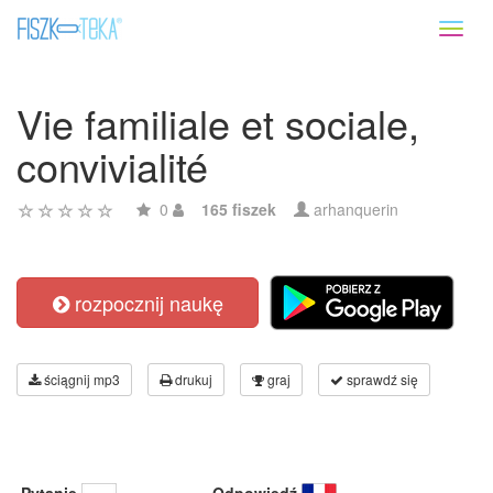
Toggl
naviga
Vie familiale et sociale,
convivialité
0
165 fiszek
arhanquerin
rozpocznij naukę
ściągnij mp3
drukuj
graj
sprawdź się