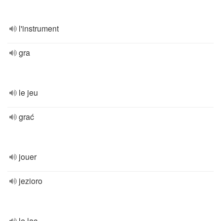
l'instrument
gra
le jeu
grać
jouer
jezioro
le lac