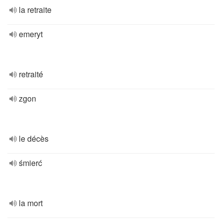
la retraite
emeryt
retraité
zgon
le décès
śmierć
la mort