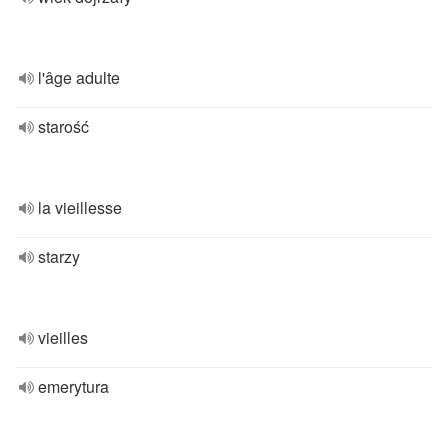
l'âge adulte
starość
la vieillesse
starzy
vieilles
emerytura