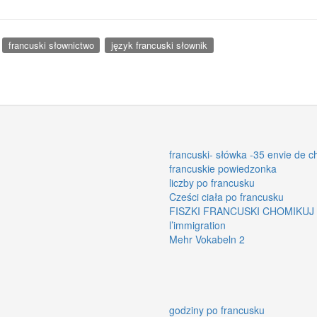
francuski słownictwo
język francuski słownik
francuski- słówka -35 envie de 
francuskie powiedzonka
liczby po francusku
Cześci ciała po francusku
FISZKI FRANCUSKI CHOMIKUJ
l’immigration
Mehr Vokabeln 2
godziny po francusku