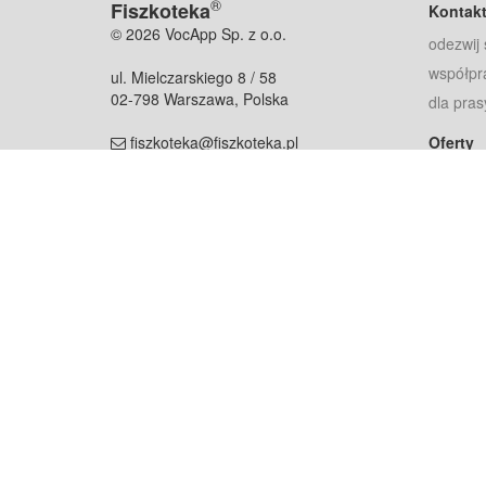
®
Fiszkoteka
Kontak
© 2026 VocApp Sp. z o.o.
odezwij 
współpr
ul. Mielczarskiego 8 / 58
02-798 Warszawa, Polska
dla pras
fiszkoteka@fiszkoteka.pl
Oferty
dla rodz
NIP: 951 245 79 19
dla kore
REGON: 369 727 696
Pomoc
Najczęst