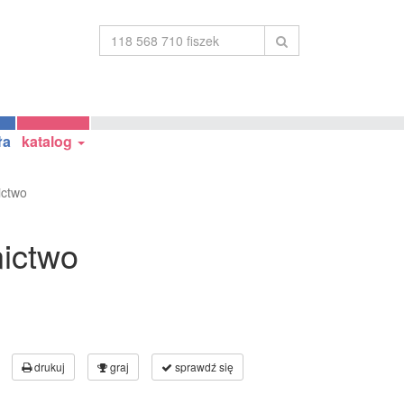
ła
katalog
ictwo
nictwo
drukuj
graj
sprawdź się