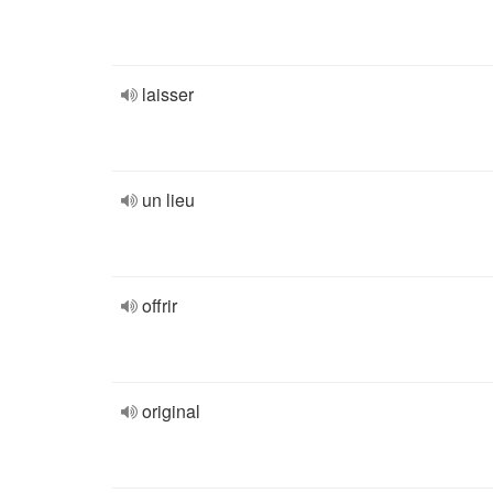
laisser
un lieu
offrir
original