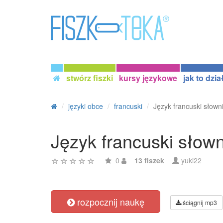
stwórz fiszki
kursy językowe
jak to dzia
języki obce
francuski
Język francuski słown
Język francuski słow
0
13 fiszek
yuki22
rozpocznij naukę
ściągnij mp3