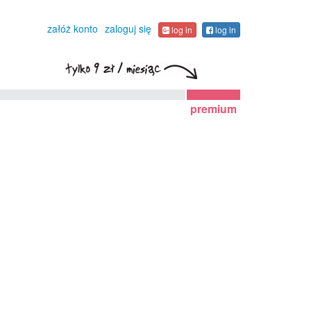
załóż konto
zaloguj się
log in
log in
premium