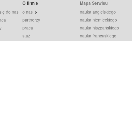
t
O firmie
Mapa Serwisu
się do nas
o nas
nauka angielskiego
aca
partnerzy
nauka niemieckiego
y
praca
nauka hiszpańskiego
staż
nauka francuskiego
blog
nauka rosyjskiego
in
2000+ opinii
nauka norweskiego
petytorów
nauka szwedzkiego
Warunki
fiszki
100% gwarancja
sze pytania
najnowsze lekcje
regulamin
Extra
prywatność i ciasteczka
RODO
plugin