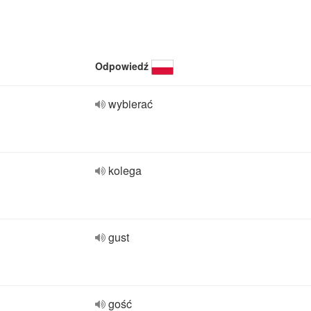
Odpowiedź
wybierać
kolega
gust
gość