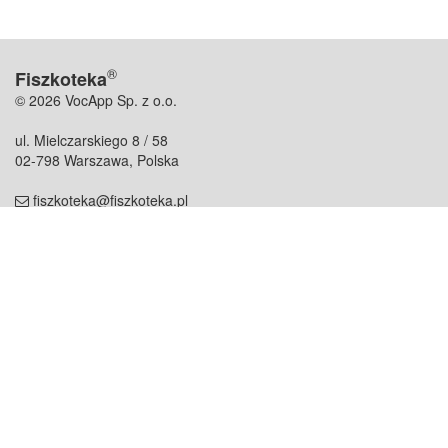
®
Fiszkoteka
© 2026 VocApp Sp. z o.o.
ul. Mielczarskiego 8 / 58
02-798 Warszawa, Polska
fiszkoteka@fiszkoteka.pl
NIP: 951 245 79 19
REGON: 369 727 696
Kontakt
O firmie