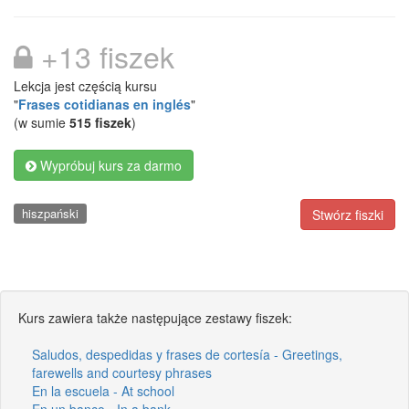
+13 fiszek
Lekcja jest częścią kursu
"
Frases cotidianas en inglés
"
(w sumie
515 fiszek
)
Wypróbuj kurs za darmo
hiszpański
Stwórz fiszki
Kurs zawiera także następujące zestawy fiszek:
Saludos, despedidas y frases de cortesía - Greetings,
farewells and courtesy phrases
En la escuela - At school
En un banco - In a bank