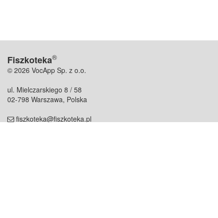
®
Fiszkoteka
© 2026 VocApp Sp. z o.o.
ul. Mielczarskiego 8 / 58
02-798 Warszawa, Polska
fiszkoteka@fiszkoteka.pl
NIP: 951 245 79 19
REGON: 369 727 696