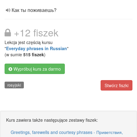
Как ты поживаешь?
+12 fiszek
Lekcja jest częścią kursu
"
Everyday phrases in Russian
"
(w sumie
515 fiszek
)
Wypróbuj kurs za darmo
rosyjski
Stwórz fiszki
Kurs zawiera także następujące zestawy fiszek:
Greetings, farewells and courtesy phrases - Приветствия,