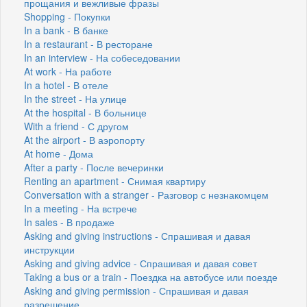
прощания и вежливые фразы
Shopping - Покупки
In a bank - В банке
In a restaurant - В ресторане
In an interview - На собеседовании
At work - На работе
In a hotel - В отеле
In the street - На улице
At the hospital - В больнице
With a friend - С другом
At the airport - В аэропорту
At home - Дома
After a party - После вечеринки
Renting an apartment - Снимая квартиру
Conversation with a stranger - Разговор с незнакомцем
In a meeting - На встрече
In sales - В продаже
Asking and giving instructions - Спрашивая и давая
инструкции
Asking and giving advice - Спрашивая и давая совет
Taking a bus or a train - Поездка на автобусе или поезде
Asking and giving permission - Спрашивая и давая
разрешение