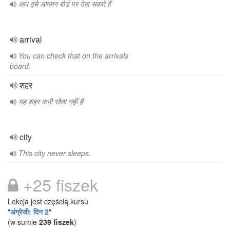
आप इसे आगमन बोर्ड पर देख सकते हैं
arrival
You can check that on the arrivals
board.
शहर
यह शहर कभी सोता नहीं है
city
This city never sleeps.
+25 fiszek
Lekcja jest częścią kursu
"
अंग्रेजी: दिन 2
"
(w sumie
239 fiszek
)