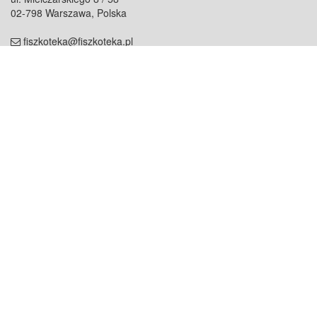
02-798 Warszawa, Polska
fiszkoteka@fiszkoteka.pl
NIP: 951 245 79 19
REGON: 369 727 696
Kontakt
O firmie
odezwij się do nas
o nas
współpraca
partnerzy
dla prasy
praca
staż
Oferty
blog
dla rodzin