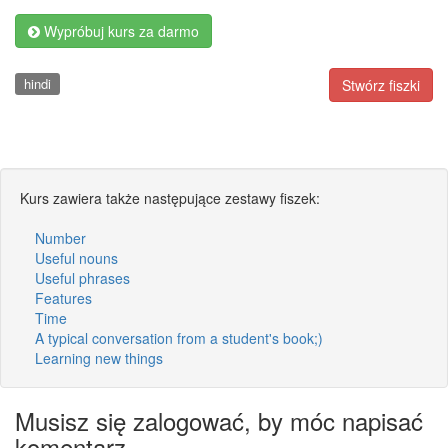
Wypróbuj kurs za darmo
hindi
Stwórz fiszki
Kurs zawiera także następujące zestawy fiszek:
Number
Useful nouns
Useful phrases
Features
Time
A typical conversation from a student's book;)
Learning new things
Musisz się zalogować, by móc napisać
komentarz.