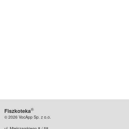
®
Fiszkoteka
© 2026 VocApp Sp. z o.o.
ul. Mielczarskiego 8 / 58