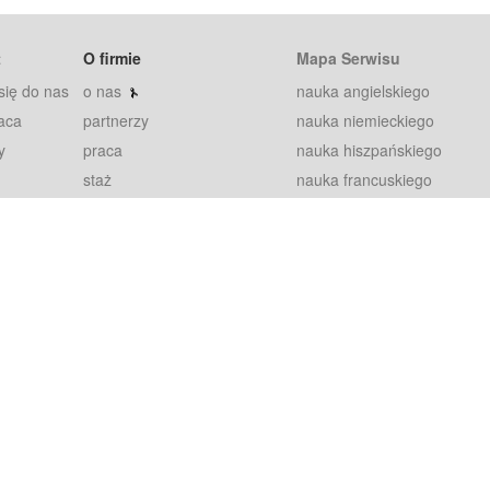
t
O firmie
Mapa Serwisu
się do nas
o nas
nauka angielskiego
aca
partnerzy
nauka niemieckiego
y
praca
nauka hiszpańskiego
staż
nauka francuskiego
blog
nauka rosyjskiego
in
2000+ opinii
nauka norweskiego
petytorów
nauka szwedzkiego
Warunki
fiszki
100% gwarancja
sze pytania
najnowsze lekcje
regulamin
Extra
prywatność i ciasteczka
RODO
plugin