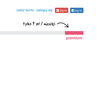
załóż konto
zaloguj się
log in
log in
premium