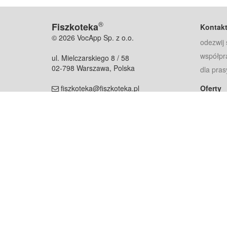
®
Fiszkoteka
Kontak
© 2026 VocApp Sp. z o.o.
odezwij 
współpr
ul. Mielczarskiego 8 / 58
02-798 Warszawa, Polska
dla pras
fiszkoteka@fiszkoteka.pl
Oferty
dla rodz
NIP: 951 245 79 19
dla kore
REGON: 369 727 696
Pomoc
Najczęst