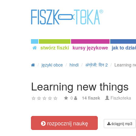
stwórz fiszki
kursy językowe
jak to dzia
języki obce
hindi
अंग्रेजी: दिन 2
Learning n
Learning new things
0
14 fiszek
Fiszkoteka
rozpocznij naukę
ściągnij mp3