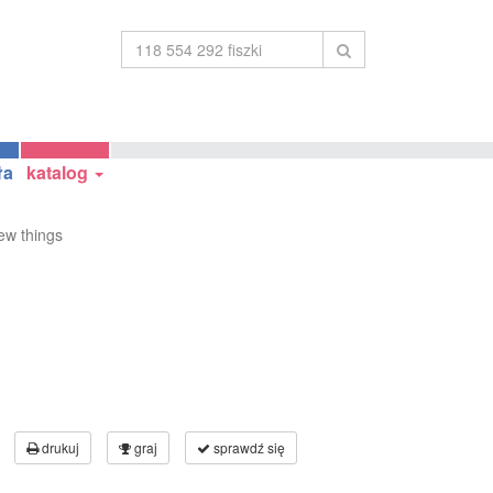
ła
katalog
ew things
drukuj
graj
sprawdź się