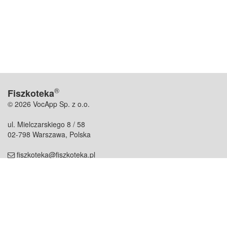
®
Fiszkoteka
© 2026 VocApp Sp. z o.o.
ul. Mielczarskiego 8 / 58
02-798 Warszawa, Polska
fiszkoteka@fiszkoteka.pl
NIP: 951 245 79 19
REGON: 369 727 696