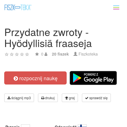
Toggl
naviga
Przydatne zwroty -
Hyödyllisiä fraaseja
0
20 fiszek
Fiszkoteka
rozpocznij naukę
ściągnij mp3
drukuj
graj
sprawdź się