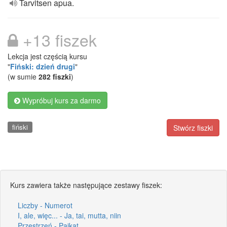
Tarvitsen apua.
+13 fiszek
Lekcja jest częścią kursu
"
Fiński: dzień drugi
"
(w sumie
282 fiszki
)
Wypróbuj kurs za darmo
fiński
Stwórz fiszki
Kurs zawiera także następujące zestawy fiszek:
Liczby - Numerot
I, ale, więc... - Ja, tai, mutta, niin
Przestrzeń - Paikat