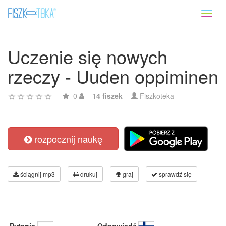
Toggl
naviga
Uczenie się nowych
rzeczy - Uuden oppiminen
0
14 fiszek
Fiszkoteka
rozpocznij naukę
ściągnij mp3
drukuj
graj
sprawdź się