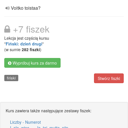
Voitko toistaa?
+7 fiszek
Lekcja jest częścią kursu
"
Fiński: dzień drugi
"
(w sumie
282 fiszki
)
Wypróbuj kurs za darmo
fiński
Stwórz fiszki
Kurs zawiera także następujące zestawy fiszek:
Liczby - Numerot
I, ale, więc... - Ja, tai, mutta, niin