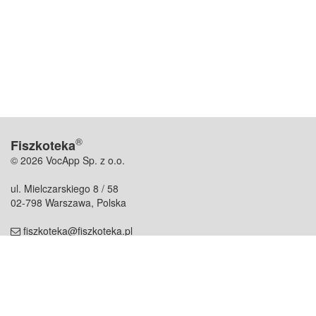
®
Fiszkoteka
© 2026 VocApp Sp. z o.o.
ul. Mielczarskiego 8 / 58
02-798 Warszawa, Polska
fiszkoteka@fiszkoteka.pl
NIP: 951 245 79 19
REGON: 369 727 696