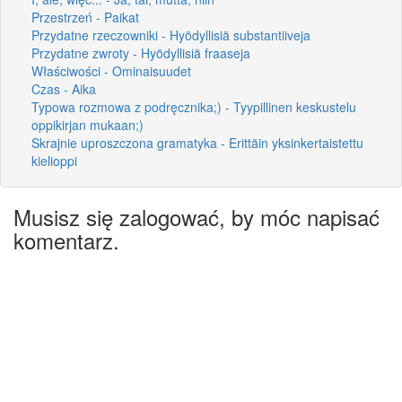
Przestrzeń - Paikat
Przydatne rzeczowniki - Hyödyllisiä substantiiveja
Przydatne zwroty - Hyödyllisiä fraaseja
Właściwości - Ominaisuudet
Czas - Aika
Typowa rozmowa z podręcznika;) - Tyypillinen keskustelu
oppikirjan mukaan;)
Skrajnie uproszczona gramatyka - Erittäin yksinkertaistettu
kielioppi
Musisz się zalogować, by móc napisać
komentarz.