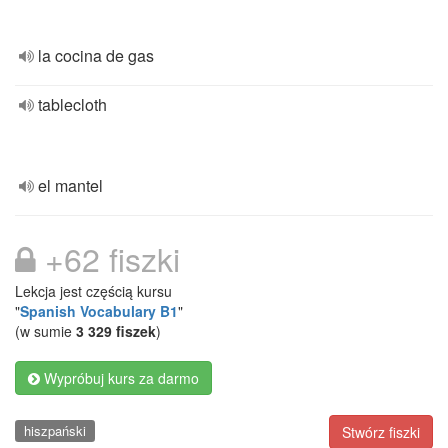
la cocina de gas
tablecloth
el mantel
+62 fiszki
Lekcja jest częścią kursu
"
Spanish Vocabulary B1
"
(w sumie
3 329 fiszek
)
Wypróbuj kurs za darmo
hiszpański
Stwórz fiszki