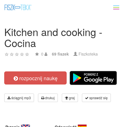
Toggl
naviga
Kitchen and cooking -
Cocina
0
69 fiszek
Fiszkoteka
rozpocznij naukę
ściągnij mp3
drukuj
graj
sprawdź się