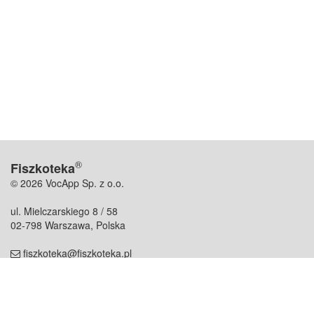
®
Fiszkoteka
© 2026 VocApp Sp. z o.o.
ul. Mielczarskiego 8 / 58
02-798 Warszawa, Polska
fiszkoteka@fiszkoteka.pl
NIP: 951 245 79 19
REGON: 369 727 696