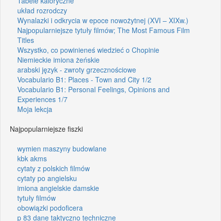
Tabele kaloryczne
układ rozrodczy
Wynalazki i odkrycia w epoce nowożytnej (XVI – XIXw.)
Najpopularniejsze tytuły filmów; The Most Famous Film
Titles
Wszystko, co powinieneś wiedzieć o Chopinie
Niemieckie imiona żeńskie
arabski język - zwroty grzecznościowe
Vocabulario B1: Places - Town and City 1/2
Vocabulario B1: Personal Feelings, Opinions and
Experiences 1/7
Moja lekcja
Najpopularniejsze fiszki
wymien maszyny budowlane
kbk akms
cytaty z polskich filmów
cytaty po angielsku
imiona angielskie damskie
tytuły filmów
obowiązki podoficera
p 83 dane taktyczno techniczne