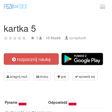
Toggl
naviga
kartka 5
0
10 fiszek
sznapkadh
rozpocznij naukę
ściągnij mp3
drukuj
graj
sprawdź się
Pytanie
Odpowiedź