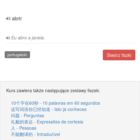
abrir
Eu abro a janela.
portugalski
Stwórz fiszki
Kurs zawiera także następujące zestawy fiszek:
10个字在60秒 - 10 palavras em 60 segundos
这写词语你已经知道 - Isto já conheces
问题 - Perguntas
礼貌的表达 - Expressões de cortesia
人 - Pessoas
不能翻译的 - Intraduzível