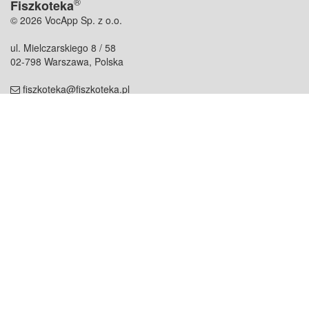
®
Fiszkoteka
© 2026 VocApp Sp. z o.o.
ul. Mielczarskiego 8 / 58
02-798 Warszawa, Polska
fiszkoteka@fiszkoteka.pl
NIP: 951 245 79 19
REGON: 369 727 696
Kontakt
O firmie
odezwij się do nas
o nas
współpraca
partnerzy
dla prasy
praca