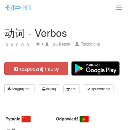
Toggl
naviga
动词 - Verbos
0
26 fiszek
Fiszkoteka
rozpocznij naukę
ściągnij mp3
drukuj
graj
sprawdź się
Pytanie
Odpowiedź