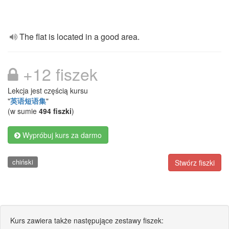
The flat is located in a good area.
+12 fiszek
Lekcja jest częścią kursu
"
英语短语集
"
(w sumie
494 fiszki
)
Wypróbuj kurs za darmo
chiński
Stwórz fiszki
Kurs zawiera także następujące zestawy fiszek: