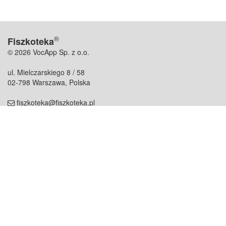
®
Fiszkoteka
© 2026 VocApp Sp. z o.o.
ul. Mielczarskiego 8 / 58
02-798 Warszawa, Polska
fiszkoteka@fiszkoteka.pl
NIP: 951 245 79 19
REGON: 369 727 696
Kontakt
O firmie