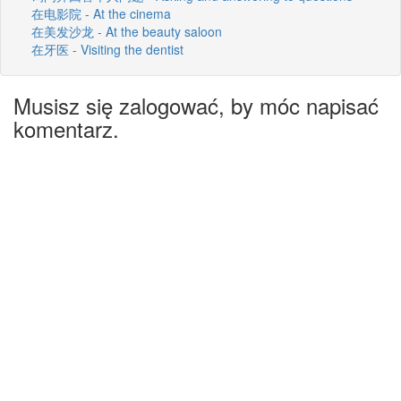
在电影院 - At the cinema
在美发沙龙 - At the beauty saloon
在牙医 - Visiting the dentist
Musisz się zalogować, by móc napisać
komentarz.