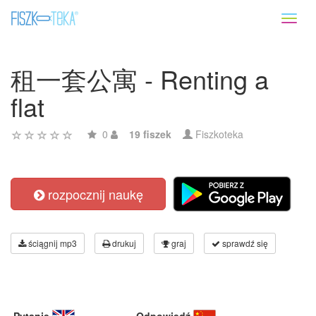
Toggl
naviga
租一套公寓 - Renting a
flat
0
19 fiszek
Fiszkoteka
rozpocznij naukę
ściągnij mp3
drukuj
graj
sprawdź się