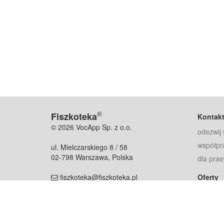
®
Fiszkoteka
Kontak
© 2026 VocApp Sp. z o.o.
odezwij 
współpr
ul. Mielczarskiego 8 / 58
02-798 Warszawa, Polska
dla pras
fiszkoteka@fiszkoteka.pl
Oferty
dla rodz
NIP: 951 245 79 19
dla kore
REGON: 369 727 696