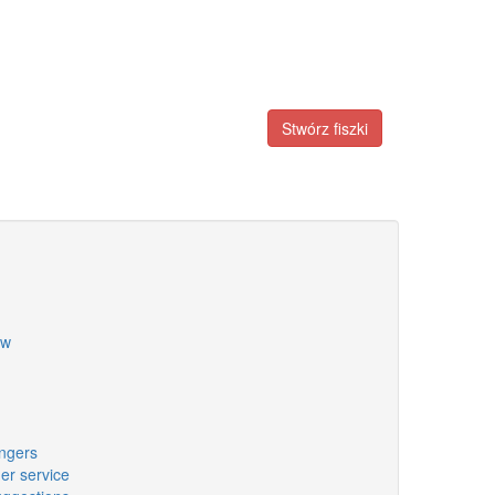
Stwórz fiszki
ew
ngers
r service