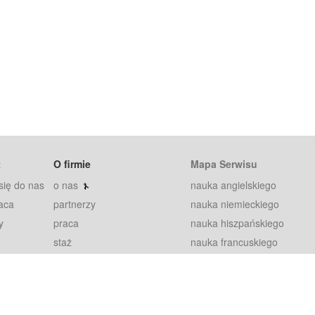
t
O firmie
Mapa Serwisu
się do nas
o nas
nauka angielskiego
aca
partnerzy
nauka niemieckiego
y
praca
nauka hiszpańskiego
staż
nauka francuskiego
blog
nauka rosyjskiego
in
2000+ opinii
nauka norweskiego
petytorów
nauka szwedzkiego
Warunki