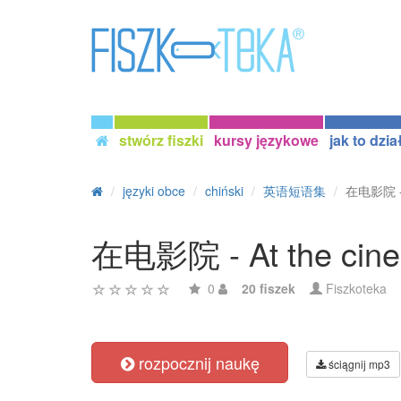
stwórz fiszki
kursy językowe
jak to dzia
języki obce
chiński
英语短语集
在电影院 - 
在电影院 - At the cin
0
20 fiszek
Fiszkoteka
rozpocznij naukę
ściągnij mp3