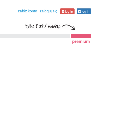
załóż konto
zaloguj się
log in
log in
premium