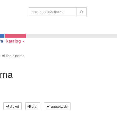
ła
katalog
At the cinema
ema
drukuj
graj
sprawdź się