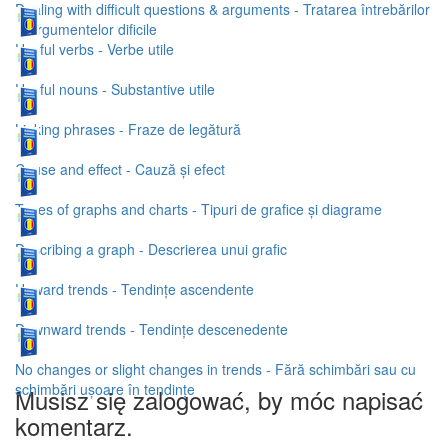
Dealing with difficult questions & arguments - Tratarea întrebărilor
și argumentelor dificile
Useful verbs - Verbe utile
Useful nouns - Substantive utile
Linking phrases - Fraze de legătură
Cause and effect - Cauză și efect
Types of graphs and charts - Tipuri de grafice și diagrame
Describing a graph - Descrierea unui grafic
Upward trends - Tendințe ascendente
Downward trends - Tendințe descenedente
No changes or slight changes in trends - Fără schimbări sau cu
schimbări ușoare în tendințe
Musisz się zalogować, by móc napisać
komentarz.