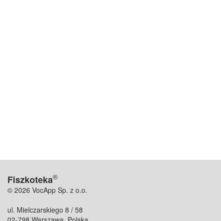
®
Fiszkoteka
© 2026 VocApp Sp. z o.o.
ul. Mielczarskiego 8 / 58
02-798 Warszawa, Polska