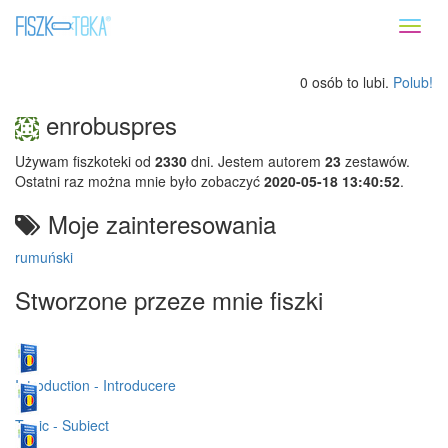
Toggl
naviga
0 osób to lubi.
Polub!
enrobuspres
Używam fiszkoteki od
2330
dni. Jestem autorem
23
zestawów.
Ostatni raz można mnie było zobaczyć
2020-05-18 13:40:52
.
Moje zainteresowania
rumuński
Stworzone przeze mnie fiszki
Introduction - Introducere
Topic - Subiect