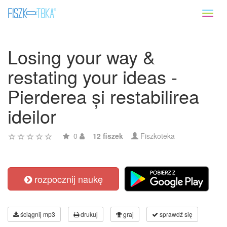
Toggl
naviga
Losing your way &
restating your ideas -
Pierderea și restabilirea
ideilor
0
12 fiszek
Fiszkoteka
rozpocznij naukę
ściągnij mp3
drukuj
graj
sprawdź się