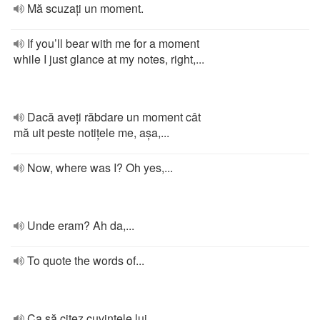
Mă scuzați un moment.
If you’ll bear with me for a moment
while I just glance at my notes, right,...
Dacă aveți răbdare un moment cât
mă uit peste notițele me, așa,...
Now, where was I? Oh yes,...
Unde eram? Ah da,...
To quote the words of...
Ca să citez cuvintele lui...