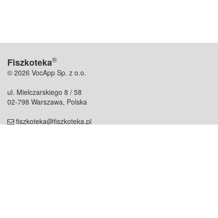
®
Fiszkoteka
© 2026 VocApp Sp. z o.o.
ul. Mielczarskiego 8 / 58
02-798 Warszawa, Polska
fiszkoteka@fiszkoteka.pl
NIP: 951 245 79 19
REGON: 369 727 696