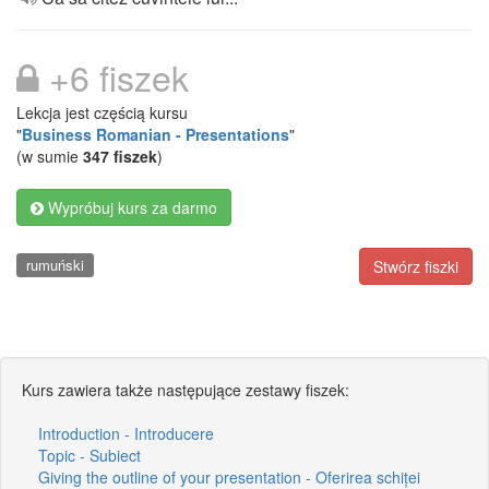
+6 fiszek
Lekcja jest częścią kursu
"
Business Romanian - Presentations
"
(w sumie
347 fiszek
)
Wypróbuj kurs za darmo
rumuński
Stwórz fiszki
Kurs zawiera także następujące zestawy fiszek:
Introduction - Introducere
Topic - Subiect
Giving the outline of your presentation - Oferirea schiței