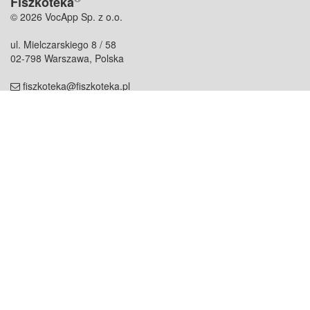
Fiszkoteka
© 2026 VocApp Sp. z o.o.
ul. Mielczarskiego 8 / 58
02-798 Warszawa, Polska
fiszkoteka@fiszkoteka.pl
NIP: 951 245 79 19
REGON: 369 727 696
Kontakt
O firmie
odezwij się do nas
o nas
współpraca
partnerzy
dla prasy
praca