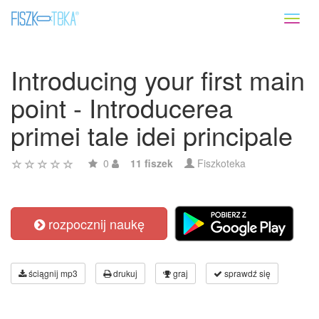
Toggl
naviga
Introducing your first main
point - Introducerea
primei tale idei principale
0
11 fiszek
Fiszkoteka
rozpocznij naukę
ściągnij mp3
drukuj
graj
sprawdź się