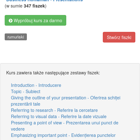
(w sumie
347 fiszek
)
Wypróbuj kurs za darmo
rumuński
Stwórz fiszki
Kurs zawiera także następujące zestawy fiszek:
Introduction - Introducere
Topic - Subiect
Giving the outline of your presentation - Oferirea schiței
prezentării tale
Referring to research - Referire la cercetare
Referring to visual data - Referire la date vizuale
Presenting a point of view - Prezentarea unui punct de
vedere
Emphasizing important point - Evidențierea punctelor