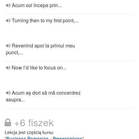
Acum voi începe prin...
Turning then to my first point,...
Revenind apoi la primul meu
punct,...
Now I’d like to focus on...
Acum aș dori să mă concentrez
asupra...
+6 fiszek
Lekcja jest częścią kursu
"
Business Romanian - Presentations
"