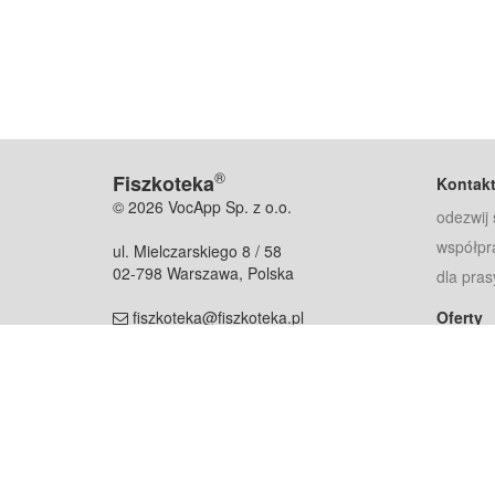
®
Fiszkoteka
Kontak
© 2026 VocApp Sp. z o.o.
odezwij 
współpr
ul. Mielczarskiego 8 / 58
02-798 Warszawa, Polska
dla pras
fiszkoteka@fiszkoteka.pl
Oferty
dla rodz
NIP: 951 245 79 19
dla kore
REGON: 369 727 696
Pomoc
Najczęst