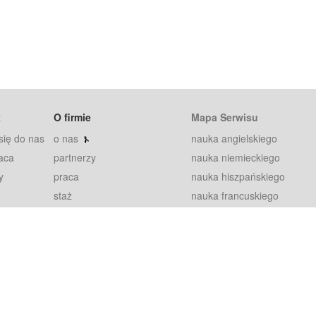
t
O firmie
Mapa Serwisu
się do nas
o nas
nauka angielskiego
aca
partnerzy
nauka niemieckiego
y
praca
nauka hiszpańskiego
staż
nauka francuskiego
blog
nauka rosyjskiego
in
2000+ opinii
nauka norweskiego
petytorów
nauka szwedzkiego
Warunki
fiszki
100% gwarancja
sze pytania
najnowsze lekcje
regulamin