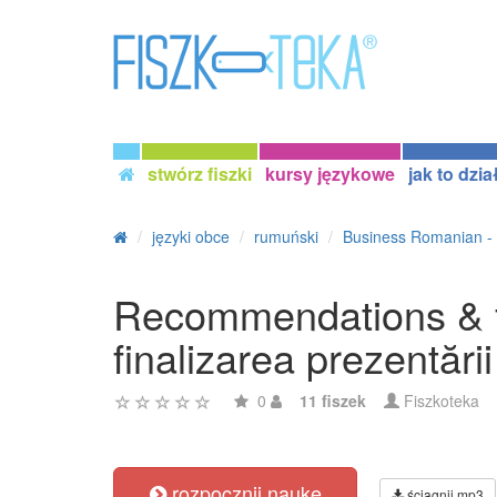
stwórz fiszki
kursy językowe
jak to dzia
języki obce
rumuński
Business Romanian - 
Recommendations & fi
finalizarea prezentării
0
11 fiszek
Fiszkoteka
rozpocznij naukę
ściągnij mp3