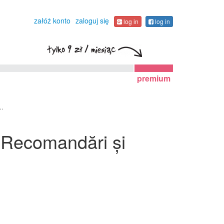
załóż konto
zaloguj się
log in
log in
premium
..
 Recomandări și