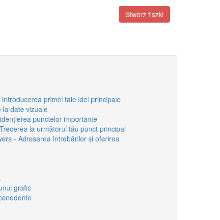
Stwórz fiszki
- Introducerea primei tale idei principale
e la date vizuale
idențierea punctelor importante
Trecerea la următorul tău punct principal
rs - Adresarea întrebărilor și oferirea
t
nui grafic
scenedente