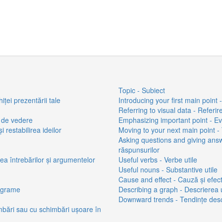
Topic - Subiect
iței prezentării tale
Introducing your first main point 
Referring to visual data - Referir
t de vedere
Emphasizing important point - Ev
 restabilirea ideilor
Moving to your next main point - 
Asking questions and giving answe
răspunsurilor
rea întrebărilor și argumentelor
Useful verbs - Verbe utile
Useful nouns - Substantive utile
Cause and effect - Cauză și efec
iagrame
Describing a graph - Descrierea u
Downward trends - Tendințe de
mbări sau cu schimbări ușoare în