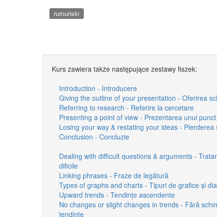
rumuński
Kurs zawiera także następujące zestawy fiszek:
Introduction - Introducere
Giving the outline of your presentation - Oferirea sch
Referring to research - Referire la cercetare
Presenting a point of view - Prezentarea unui punc
Losing your way & restating your ideas - Pierderea și
Conclusion - Concluzie
Dealing with difficult questions & arguments - Trata
dificile
Linking phrases - Fraze de legătură
Types of graphs and charts - Tipuri de grafice și d
Upward trends - Tendințe ascendente
No changes or slight changes in trends - Fără schi
tendințe