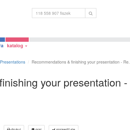
ła
katalog
Presentations
Recommendations & finishing your presentation - Re.
nishing your presentation -
drukuj
graj
sprawdź się