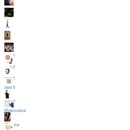
#2
#3
#4
#5
part 1
part 2
ang 2
asia 5
asia 7
Matematica
Chimica