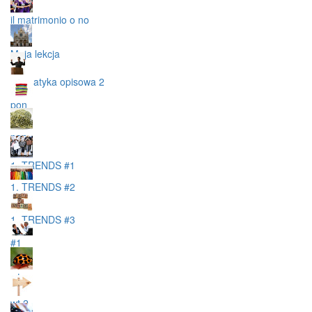
il matrimonio o no
Moja lekcja
gramatyka opisowa 2
pon
pon
1. TRENDS #1
1. TRENDS #2
1. TRENDS #3
#1
wt
wt 2