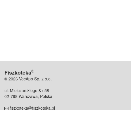
®
Fiszkoteka
© 2026 VocApp Sp. z o.o.
ul. Mielczarskiego 8 / 58
02-798 Warszawa, Polska
fiszkoteka@fiszkoteka.pl
NIP: 951 245 79 19
REGON: 369 727 696