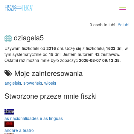
Toggl
naviga
0 osób to lubi.
Polub!
dziagela5
Używam fiszkoteki od
2216
dni. Uczę się z fiszkoteką
1623
dni, w
tym systematycznie od
18
dni. Jestem autorem
42
zestawów.
Ostatni raz można mnie było zobaczyć
2026-08-07 09:13:38
.
Moje zainteresowania
angielski
,
słoweński
,
włoski
Stworzone przeze mnie fiszki
as nacionalidades e as línguas
andare a teatro