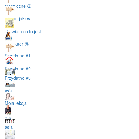
techniczne 🤮
gówno jakieś
nie wiem co to jest
komputer 🤓
Przydatne #1
Przydatne #2
Przydatne #3
asia
Moja lekcja
7.5.
asia