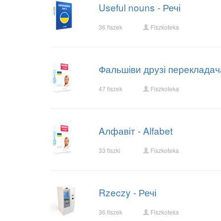
Useful nouns - Речі
36 fiszek
Fiszkoteka
Фальшіви друзі перекладача 
47 fiszek
Fiszkoteka
Aлфавіт - Alfabet
33 fiszki
Fiszkoteka
Rzeczy - Речі
36 fiszek
Fiszkoteka