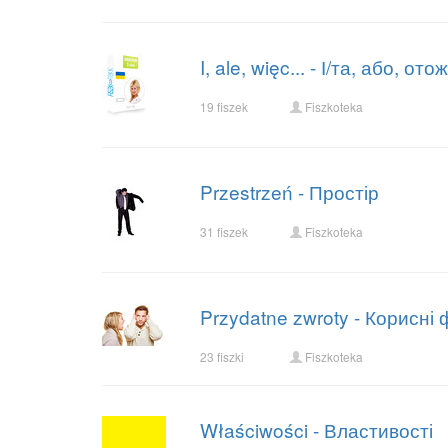
I, ale, więc... - І/та, або, отож.
19 fiszek
Fiszkoteka
Przestrzeń - Простір
31 fiszek
Fiszkoteka
Przydatne zwroty - Корисні
23 fiszki
Fiszkoteka
Właściwości - Властивості