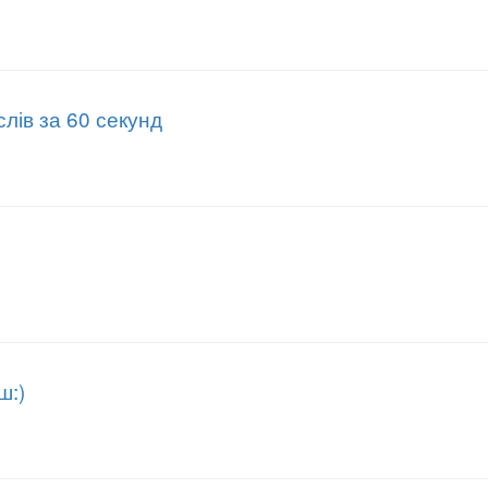
 слів за 60 секунд
ш:)