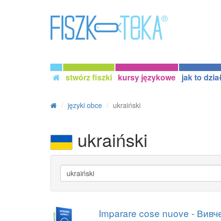
stwórz fiszki
kursy językowe
jak to dzia
języki obce
ukraiński
ukraiński
Imparare cose nuove - Вивч