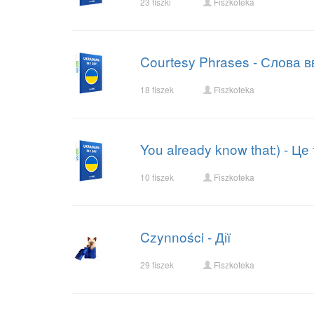
23 fiszki
Fiszkoteka
Courtesy Phrases - Слова в
18 fiszek
Fiszkoteka
You already know that:) - Це
10 fiszek
Fiszkoteka
Czynności - Дії
29 fiszek
Fiszkoteka