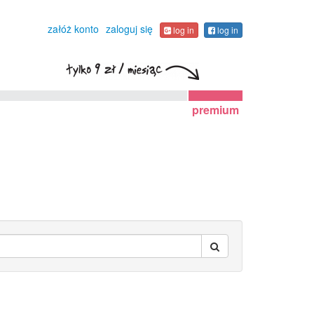
załóż konto
zaloguj się
log in
log in
premium