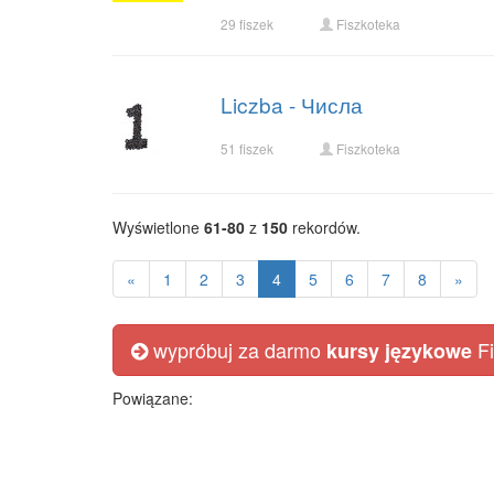
29 fiszek
Fiszkoteka
Liczba - Числа
51 fiszek
Fiszkoteka
Wyświetlone
61-80
z
150
rekordów.
«
1
2
3
4
5
6
7
8
»
wypróbuj za darmo
Fi
kursy językowe
Powiązane: