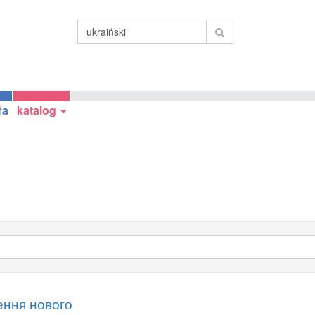
ła
katalog
ення нового