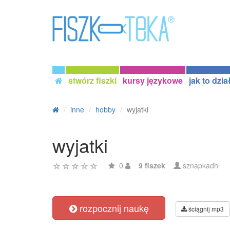
stwórz fiszki
kursy językowe
jak to dzia
inne
hobby
wyjatki
wyjatki
0
9 fiszek
sznapkadh
rozpocznij naukę
ściągnij mp3