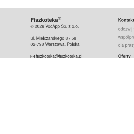
®
Fiszkoteka
Kontak
© 2026 VocApp Sp. z o.o.
odezwij 
współpr
ul. Mielczarskiego 8 / 58
02-798 Warszawa, Polska
dla pras
fiszkoteka@fiszkoteka.pl
Oferty
dla rodz
NIP: 951 245 79 19
dla kore
REGON: 369 727 696
Pomoc
Najczęst