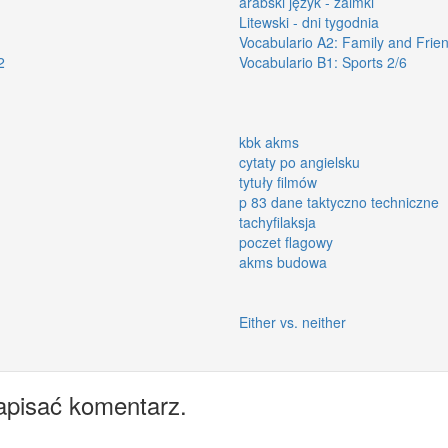
arabski język - zaimki
Litewski - dni tygodnia
Vocabulario A2: Family and Frie
2
Vocabulario B1: Sports 2/6
kbk akms
cytaty po angielsku
tytuły filmów
p 83 dane taktyczno techniczne
tachyfilaksja
poczet flagowy
akms budowa
Either vs. neither
apisać komentarz.