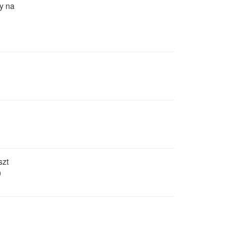
zy na
szt
)