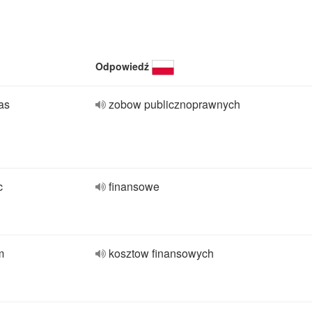
Odpowiedź
as
zobow publicznoprawnych
c
finansowe
m
kosztow finansowych