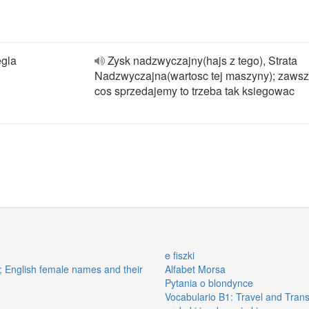
egla
Zysk nadzwyczajny(hajs z tego), Strata
Nadzwyczajna(wartosc tej maszyny); zawsz
cos sprzedajemy to trzeba tak ksiegowac
e fiszki
i; English female names and their
Alfabet Morsa
Pytania o blondynce
Vocabulario B1: Travel and Trans