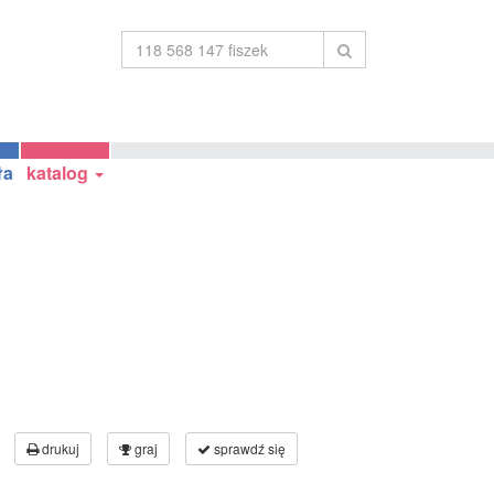
ła
katalog
drukuj
graj
sprawdź się