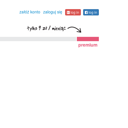
załóż konto
zaloguj się
log in
log in
premium