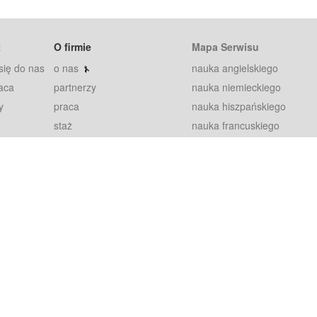
t
O firmie
Mapa Serwisu
się do nas
o nas
nauka angielskiego
aca
partnerzy
nauka niemieckiego
y
praca
nauka hiszpańskiego
staż
nauka francuskiego
blog
nauka rosyjskiego
in
2000+ opinii
nauka norweskiego
petytorów
nauka szwedzkiego
Warunki
fiszki
100% gwarancja
sze pytania
najnowsze lekcje
regulamin
Extra
prywatność i ciasteczka
RODO
plugin