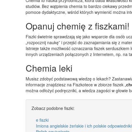
Chemia to nauka przyrodnicza, która bada właściwości k
studiów. Bez wątpienia chemia to bardzo ciekawy przedm
pomoce dydaktyczne, wśród których wymienić można inter
Opanuj chemię z fiszkami!
Fiszki świetnie sprawdzają się jako wsparcie dla osób u
„rozpocznij naukę” i przejść do zaznajamiania się z mate
Istnieje także możliwość oznaczania fiszek serduszkiem lu
innych urządzeniach połączonych z Internetem, np. na ta
Chemia leki
Musisz zdobyć podstawową wiedzę o lekach? Zastanawiasz
informacje znajdziesz na Fiszkotece w zbiorze fiszek „
ch
można odłożyć podręczniki, a wiedza zagości w głowie b
Zobacz podobne fiszki:
e fiszki
Imiona angielskie żeńskie i ich polskie odpowiednik
Polish equivalents