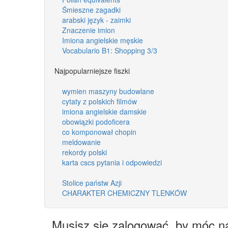
Śmieszne zagadki
arabski język - zaimki
Znaczenie imion
Imiona angielskie męskie
Vocabulario B1: Shopping 3/3
Najpopularniejsze fiszki
wymien maszyny budowlane
cytaty z polskich filmów
imiona angielskie damskie
obowiązki podoficera
co komponował chopin
meldowanie
rekordy polski
karta cscs pytania i odpowiedzi
Stolice państw Azji
CHARAKTER CHEMICZNY TLENKÓW
Musisz się zalogować, by móc n