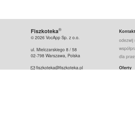
®
Fiszkoteka
Kontak
© 2026 VocApp Sp. z o.o.
odezwij 
współpr
ul. Mielczarskiego 8 / 58
02-798 Warszawa, Polska
dla pras
fiszkoteka@fiszkoteka.pl
Oferty
dla rodz
NIP: 951 245 79 19
dla kore
REGON: 369 727 696
Pomoc
Najczęst