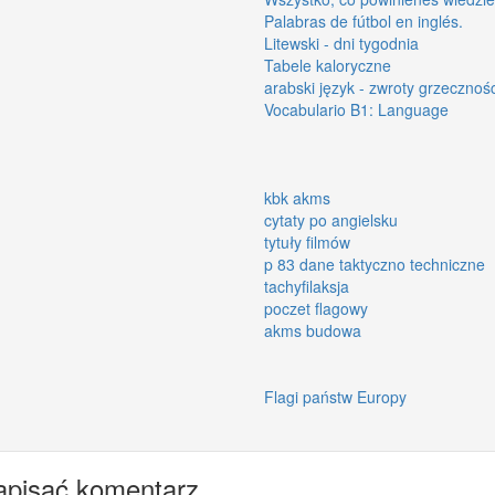
Palabras de fútbol en inglés.
Litewski - dni tygodnia
Tabele kaloryczne
arabski język - zwroty grzecznoś
Vocabulario B1: Language
kbk akms
cytaty po angielsku
tytuły filmów
p 83 dane taktyczno techniczne
tachyfilaksja
poczet flagowy
akms budowa
Flagi państw Europy
apisać komentarz.