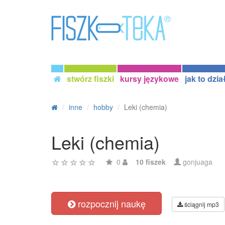
stwórz fiszki
kursy językowe
jak to dzia
inne
hobby
Leki (chemia)
Leki (chemia)
0
10 fiszek
gonjuaga
rozpocznij naukę
ściągnij mp3