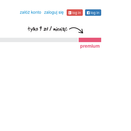
załóż konto
zaloguj się
log in
log in
premium