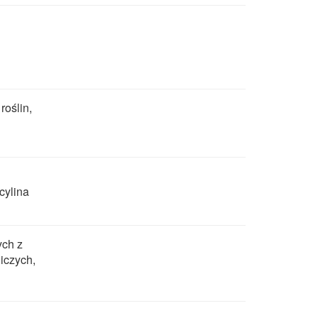
roślin,
cylina
ych z
iczych,