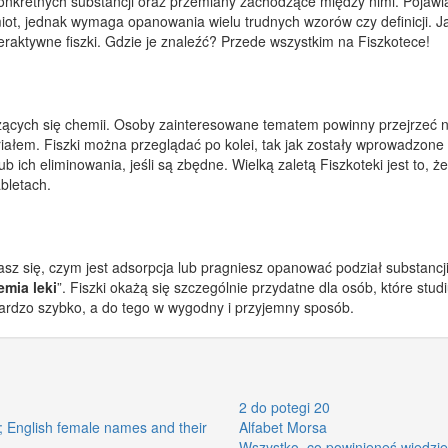
onkretnych substancji oraz przemiany zachodzące między nimi. Pojawia
iot, jednak wymaga opanowania wielu trudnych wzorów czy definicji. J
aktywne fiszki. Gdzie je znaleźć? Przede wszystkim na Fiszkotece!
czących się chemii. Osoby zainteresowane tematem powinny przejrzeć np.
riałem. Fiszki można przeglądać po kolei, tak jak zostały wprowadzone
b ich eliminowania, jeśli są zbędne. Wielką zaletą Fiszkoteki jest to, ż
bletach.
 się, czym jest adsorpcja lub pragniesz opanować podział substancji 
emia leki
”. Fiszki okażą się szczególnie przydatne dla osób, które stu
ardzo szybko, a do tego w wygodny i przyjemny sposób.
2 do potegi 20
i; English female names and their
Alfabet Morsa
Wszystko, co powinieneś wiedzie