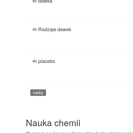
dawka
Rodzaje dawek
placebo
hobby
Nauka chemii