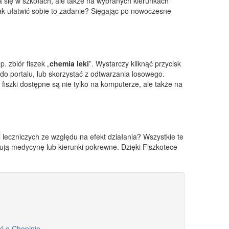
 się w szkołach, ale także na wybranych kierunkach
ak ułatwić sobie to zadanie? Sięgając po nowoczesne
 zbiór fiszek „
chemia leki
”. Wystarczy kliknąć przycisk
 do portalu, lub skorzystać z odtwarzania losowego.
e fiszki dostępne są nie tylko na komputerze, ale także na
leczniczych ze względu na efekt działania? Wszystkie te
diują medycynę lub kierunki pokrewne. Dzięki Fiszkotece
ć o Chopinie