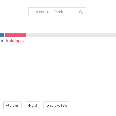
ła
katalog
drukuj
graj
sprawdź się