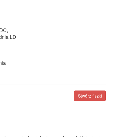
 DC,
dnia LD
nia
Stwórz fiszki