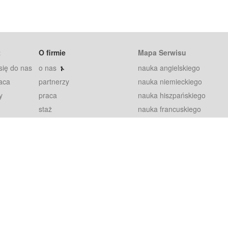
t
O firmie
Mapa Serwisu
się do nas
o nas
nauka angielskiego
aca
partnerzy
nauka niemieckiego
y
praca
nauka hiszpańskiego
staż
nauka francuskiego
blog
nauka rosyjskiego
in
2000+ opinii
nauka norweskiego
petytorów
nauka szwedzkiego
Warunki
fiszki
100% gwarancja
sze pytania
najnowsze lekcje
regulamin
Extra
prywatność i ciasteczka
RODO
plugin