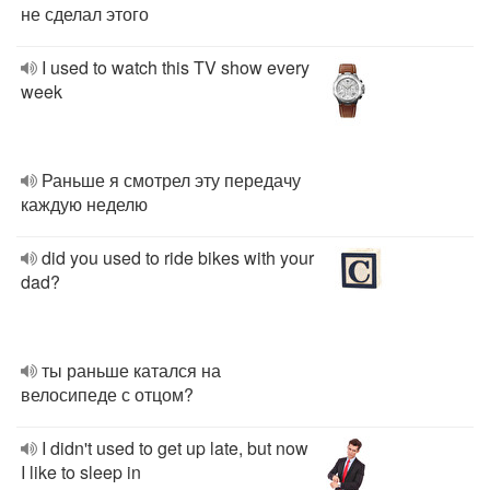
не сделал этого
I used to watch this TV show every
week
Раньше я смотрел эту передачу
каждую неделю
did you used to ride bikes with your
dad?
ты раньше катался на
велосипеде с отцом?
I didn't used to get up late, but now
I like to sleep in