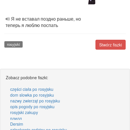
Я не вставал поздно раньше, но
теперь я люблю поспать
rosyjski
Stwórz fiszki
Zobacz podobne fiszki:
części ciała po rosyjsku
dom slowka po rosyjsku
nazwy zwierząt po rosyjsku
opis pogody po rosyjsku
rosyjski zakupy
плилл
Dersim
członkowie rodziny po rosyjsku