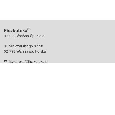
®
Fiszkoteka
© 2026 VocApp Sp. z o.o.
ul. Mielczarskiego 8 / 58
02-798 Warszawa, Polska
fiszkoteka@fiszkoteka.pl
NIP: 951 245 79 19
REGON: 369 727 696