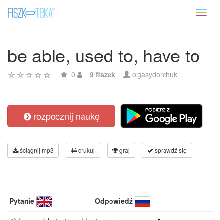
Toggl
naviga
be able, used to, have to
0
9 fiszek
olgasydorchuk
rozpocznij naukę
ściągnij mp3
drukuj
graj
sprawdź się
Pytanie
Odpowiedź