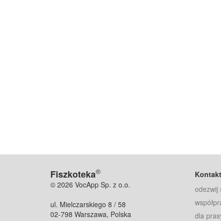
®
Fiszkoteka
Kontak
© 2026 VocApp Sp. z o.o.
odezwij 
współpr
ul. Mielczarskiego 8 / 58
02-798 Warszawa, Polska
dla pras