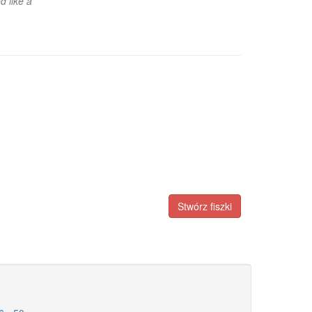
d like a
Stwórz fiszki