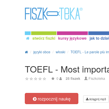
stwórz fiszki
kursy językowe
jak to dzia
języki obce
włoski
TOEFL - Le parole più im
TOEFL - Most importa
0
25 fiszek
Fiszkoteka
rozpocznij naukę
ściągnij mp3