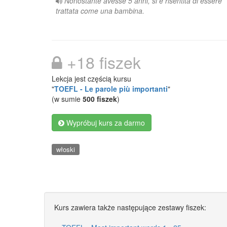
Nonostante avesse 5 anni, si è risentita di essere
trattata come una bambina.
+18 fiszek
Lekcja jest częścią kursu
"
TOEFL - Le parole più importanti
"
(w sumie
500 fiszek
)
Wypróbuj kurs za darmo
włoski
Kurs zawiera także następujące zestawy fiszek: