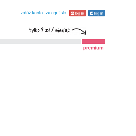
załóż konto
zaloguj się
log in
log in
premium