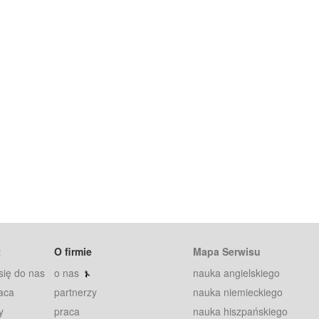
t
O firmie
Mapa Serwisu
się do nas
o nas
nauka angielskiego
aca
partnerzy
nauka niemieckiego
y
praca
nauka hiszpańskiego