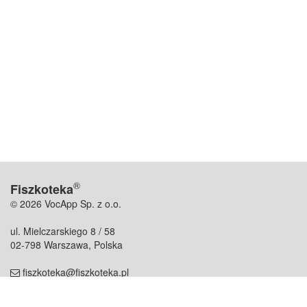
®
Fiszkoteka
© 2026 VocApp Sp. z o.o.
ul. Mielczarskiego 8 / 58
02-798 Warszawa, Polska
fiszkoteka@fiszkoteka.pl
NIP: 951 245 79 19