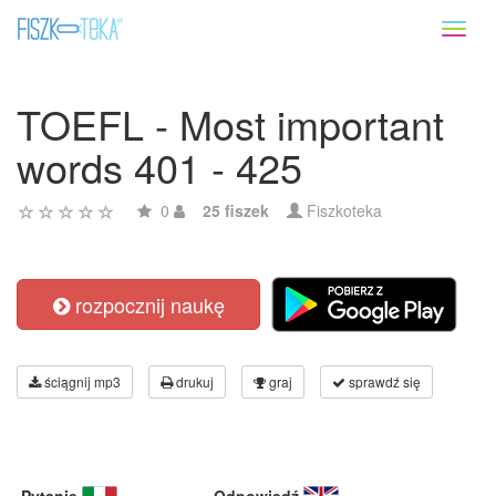
Toggl
naviga
TOEFL - Most important
words 401 - 425
0
25 fiszek
Fiszkoteka
rozpocznij naukę
ściągnij mp3
drukuj
graj
sprawdź się