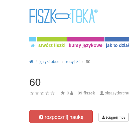
stwórz fiszki
kursy językowe
jak to dzia
języki obce
rosyjski
60
60
0
39 fiszek
olgasydorch
rozpocznij naukę
ściągnij mp3