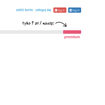
załóż konto
zaloguj się
log in
log in
premium