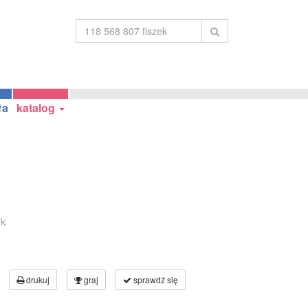
ła
katalog
uk
drukuj
graj
sprawdź się