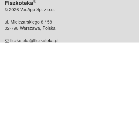
®
Fiszkoteka
© 2026 VocApp Sp. z o.o.
ul. Mielczarskiego 8 / 58
02-798 Warszawa, Polska
fiszkoteka@fiszkoteka.pl
NIP: 951 245 79 19
REGON: 369 727 696
Kontakt
O firmie
odezwij się do nas
o nas
współpraca
partnerzy
dla prasy
praca